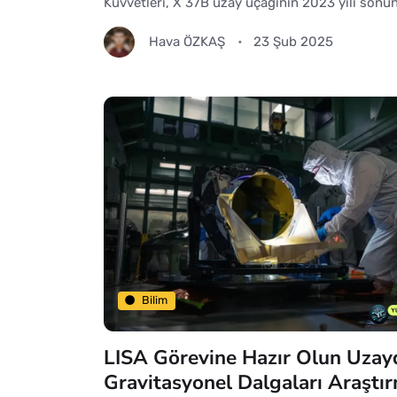
Kuvvetleri, X 37B uzay uçağının 2023 yılı sonu
Hava ÖZKAŞ
23 Şub 2025
Bilim
LISA Görevine Hazır Olun Uzay
Gravitasyonel Dalgaları Araştı