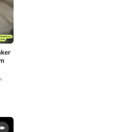
aker
ım
n