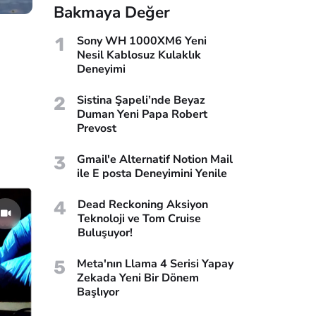
Bakmaya Değer
1
Sony WH 1000XM6 Yeni
Nesil Kablosuz Kulaklık
Deneyimi
2
Sistina Şapeli’nde Beyaz
Duman Yeni Papa Robert
Prevost
3
Gmail'e Alternatif Notion Mail
ile E posta Deneyimini Yenile
4
Dead Reckoning Aksiyon
Teknoloji ve Tom Cruise
Buluşuyor!
5
Meta'nın Llama 4 Serisi Yapay
Zekada Yeni Bir Dönem
Başlıyor