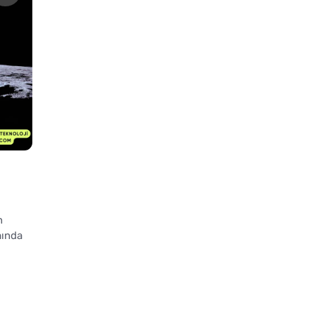
n
mında