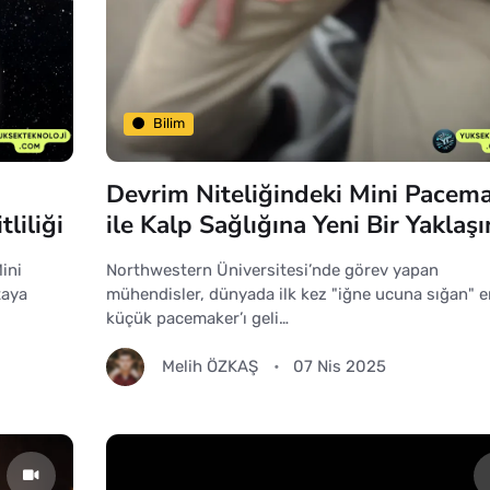
Bilim
Devrim Niteliğindeki Mini Pacem
liliği
ile Kalp Sağlığına Yeni Bir Yaklaş
ini
Northwestern Üniversitesi’nde görev yapan
taya
mühendisler, dünyada ilk kez "iğne ucuna sığan" e
küçük pacemaker’ı geli…
Melih ÖZKAŞ
07 Nis 2025