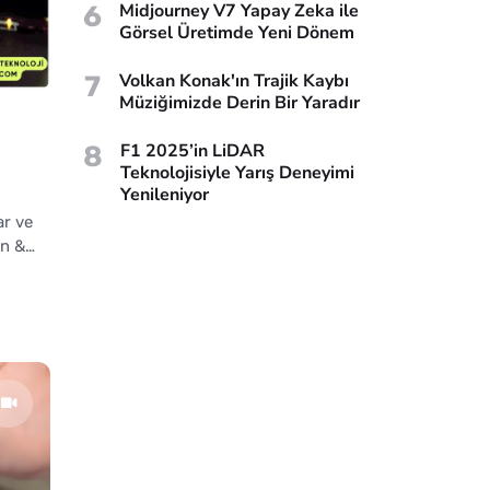
6
Midjourney V7 Yapay Zeka ile
Görsel Üretimde Yeni Dönem
7
Volkan Konak'ın Trajik Kaybı
Müziğimizde Derin Bir Yaradır
8
F1 2025’in LiDAR
Teknolojisiyle Yarış Deneyimi
Yenileniyor
ar ve
in &…