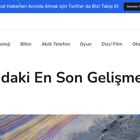
l Haberleri Anında Almak için Twitter da Bizi Takip Et
Hemen T
oloji
Bilim
Akıllı Telefon
Oyun
Dizi/Film
Ot
daki En Son Gelişmel