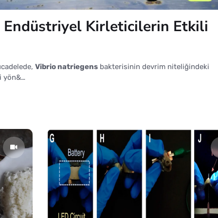
Endüstriyel Kirleticilerin Etkili
mücadelede,
Vibrio natriegens
bakterisinin devrim niteliğindeki
si yön&…