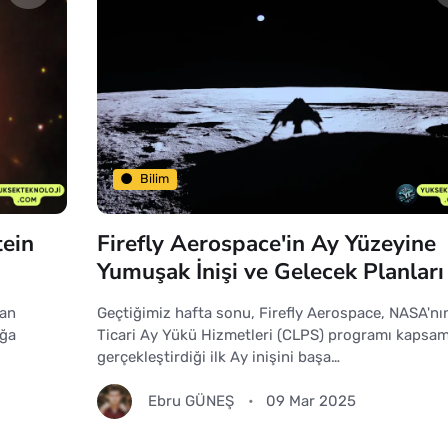
Bilim
tein
Firefly Aerospace'in Ay Yüzeyine
Yumuşak İnişi ve Gelecek Planları
dan
Geçtiğimiz hafta sonu, Firefly Aerospace, NASA'nı
oğa
Ticari Ay Yükü Hizmetleri (CLPS) programı kapsa
gerçekleştirdiği ilk Ay inişini başa…
Ebru GÜNEŞ
09 Mar 2025