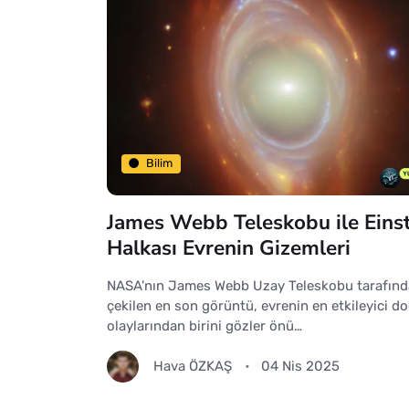
Bilim
James Webb Teleskobu ile Eins
Halkası Evrenin Gizemleri
NASA'nın James Webb Uzay Teleskobu tarafın
çekilen en son görüntü, evrenin en etkileyici d
olaylarından birini gözler önü…
Hava ÖZKAŞ
04 Nis 2025