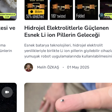
Bilim
esi ve
Hidrojel Elektrolitlerle Güçlenen
Esnek Li ion Pillerin Geleceği
olma
Esnek batarya teknolojileri, hidrojel elektrolit
rünlerin
yenilikleriyle birlikte Li ion pillerin giyilebilir cihazl
yumuşak robot uygulamalarında kullanılabilmesin
Melih ÖZKAŞ
01 May 2025