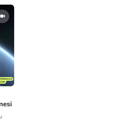
u
mesi
u