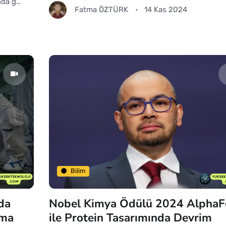
nda g…
Fatma ÖZTÜRK
14 Kas 2024
Bilim
da
Nobel Kimya Ödülü 2024 AlphaF
rma
ile Protein Tasarımında Devrim