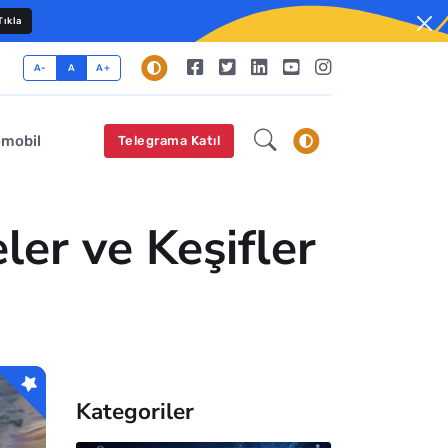
ıkla
A-
A
A+
omobil
Telegrama Katıl
er ve Keşifler
Kategoriler