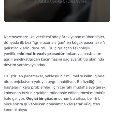
3 Dakika Dakika Okuma Süresi
Northwestern Üniversitesi’nde görev yapan mühendisler,
dünyada ilk kez "iğne ucuna sığan" en küçük pacemaker’ı
geliştirdiklerini duyurdu. Bu çığır açan teknolojik
yenilik,
minimal invaziv prosedür
imkanıyla hastaların
ağrılı ameliyatlardan kaçınmasını sağlayarak tıp alanında
devrim yaratmaya aday.
Geliştirilen pacemaker, yaklaşık bir milimetre kalınlığında
olup, enjeksiyon yoluyla uygulanabiliyor. Bu özelliği ile,
hastaların kalp problemleri için cerrahi müdahaleye gerek
kalmadan hızlı bir şekilde müdahale edilebilmesi mümkün
hale geliyor.
Geçici bir çözüm
sunan bu cihaz, belirli bir
süre sonra güvenle kan dolaşımına karışarak vücuttan
kendini alıyor.