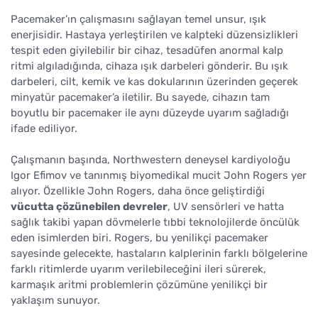
Pacemaker’ın çalışmasını sağlayan temel unsur, ışık
enerjisidir. Hastaya yerleştirilen ve kalpteki düzensizlikleri
tespit eden giyilebilir bir cihaz, tesadüfen anormal kalp
ritmi algıladığında, cihaza ışık darbeleri gönderir. Bu ışık
darbeleri, cilt, kemik ve kas dokularının üzerinden geçerek
minyatür pacemaker’a iletilir. Bu sayede, cihazın tam
boyutlu bir pacemaker ile aynı düzeyde uyarım sağladığı
ifade ediliyor.
Çalışmanın başında, Northwestern deneysel kardiyoloğu
Igor Efimov ve tanınmış biyomedikal mucit John Rogers yer
alıyor. Özellikle John Rogers, daha önce geliştirdiği
vücutta çözünebilen devreler
, UV sensörleri ve hatta
sağlık takibi yapan dövmelerle tıbbi teknolojilerde öncülük
eden isimlerden biri. Rogers, bu yenilikçi pacemaker
sayesinde gelecekte, hastaların kalplerinin farklı bölgelerine
farklı ritimlerde uyarım verilebileceğini ileri sürerek,
karmaşık aritmi problemlerin çözümüne yenilikçi bir
yaklaşım sunuyor.