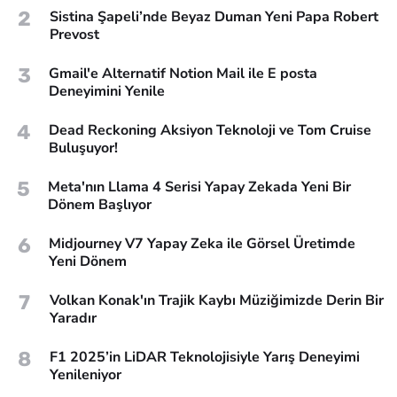
2
Sistina Şapeli’nde Beyaz Duman Yeni Papa Robert
Prevost
3
Gmail'e Alternatif Notion Mail ile E posta
Deneyimini Yenile
4
Dead Reckoning Aksiyon Teknoloji ve Tom Cruise
Buluşuyor!
5
Meta'nın Llama 4 Serisi Yapay Zekada Yeni Bir
Dönem Başlıyor
6
Midjourney V7 Yapay Zeka ile Görsel Üretimde
Yeni Dönem
7
Volkan Konak'ın Trajik Kaybı Müziğimizde Derin Bir
Yaradır
8
F1 2025’in LiDAR Teknolojisiyle Yarış Deneyimi
Yenileniyor