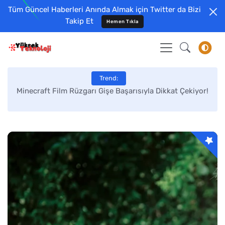
Tüm Güncel Haberleri Anında Almak için Twitter da Bizi
Takip Et
Hemen Tıkla
Yüksek Teknoloji | Bilgisayar, Tel
Trend:
n!
Minecraft Film Rüzgarı Gişe Başarısıyla Dikkat Çekiyor!