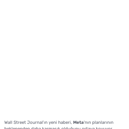
Wall Street Journal’ın yeni haberi,
Meta
'nın planlarının
beklenenden daha karmaşık olduğunu ortaya koyuyor.