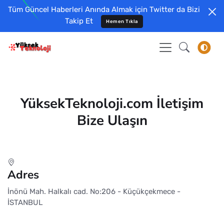
Tüm Güncel Haberleri Anında Almak için Twitter da Bizi
Takip Et
Hemen Tıkla
YüksekTeknoloji.com İletişim
Bize Ulaşın
Adres
İnönü Mah. Halkalı cad. No:206 - Küçükçekmece -
İSTANBUL