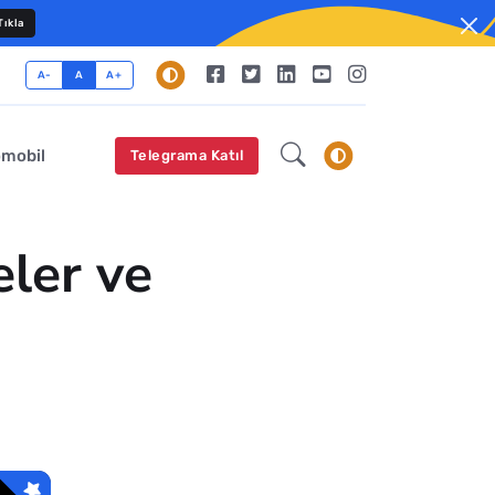
ıkla
A-
A
A+
omobil
Telegrama Katıl
ler ve