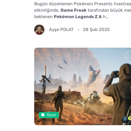
Bugün düzenlenen Pokémon Presents livestre
etkinliğinde,
Game Freak
tarafından büyük me
beklenen
Pokémon Legends Z A
h…
Ayşe POLAT
28 Şub 2025
Oyun