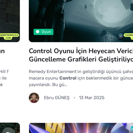
Oyun
un
Control Oyunu İçin Heyecan Veric
Güncelleme Grafikleri Geliştiriliyo
ill f
Remedy Entertainment’ın geliştirdiği üçüncü şahı
 ile
macera oyunu
Control
için beklenmedik bir günce
ak
yayınlandı. Bu gü…
Ebru GÜNEŞ
13 Mar 2025