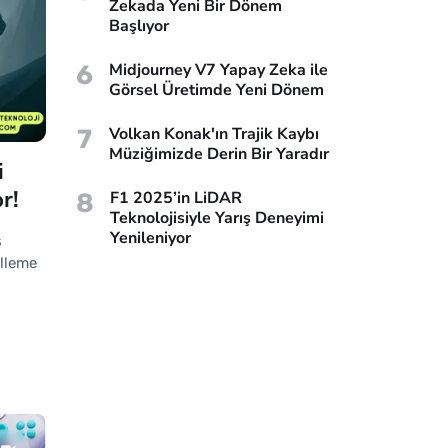
Zekada Yeni Bir Dönem
Başlıyor
6
Midjourney V7 Yapay Zeka ile
Görsel Üretimde Yeni Dönem
7
Volkan Konak'ın Trajik Kaybı
Müziğimizde Derin Bir Yaradır
i
r!
8
F1 2025’in LiDAR
Teknolojisiyle Yarış Deneyimi
Yenileniyor
s
lleme