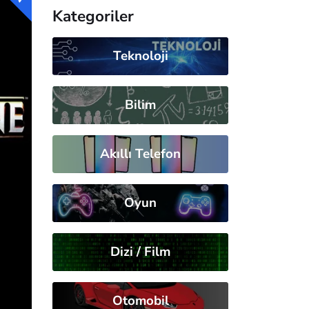
Kategoriler
Teknoloji
Bilim
Akıllı Telefon
Oyun
Dizi / Film
Otomobil