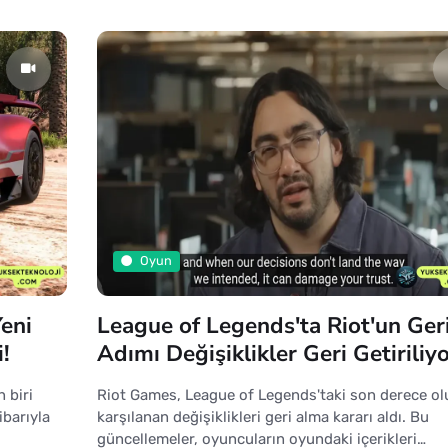
Oyun
eni
League of Legends'ta Riot'un Ger
!
Adımı Değişiklikler Geri Getiriliyo
 biri
Riot Games, League of Legends'taki son derece o
ibarıyla
karşılanan değişiklikleri geri alma kararı aldı. Bu
güncellemeler, oyuncuların oyundaki içerikleri…