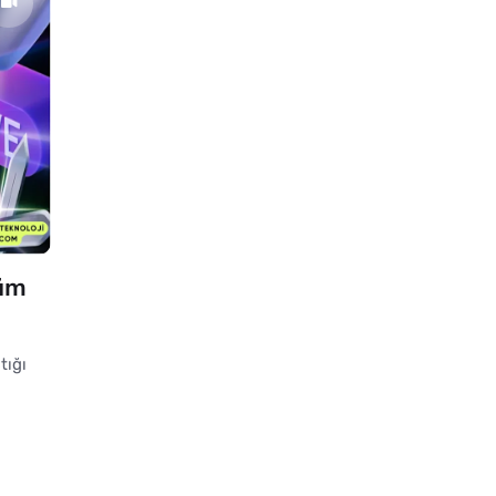
Tüm
tığı