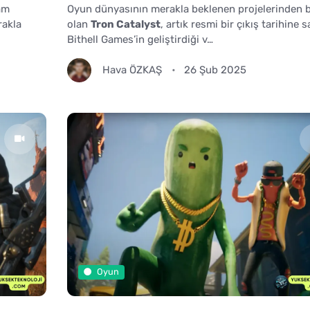
am
Oyun dünyasının merakla beklenen projelerinden b
rakla
olan
Tron Catalyst
, artık resmi bir çıkış tarihine s
Bithell Games’in geliştirdiği v…
Hava ÖZKAŞ
26 Şub 2025
Oyun