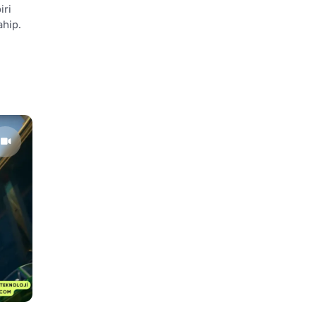
iri
ahip.