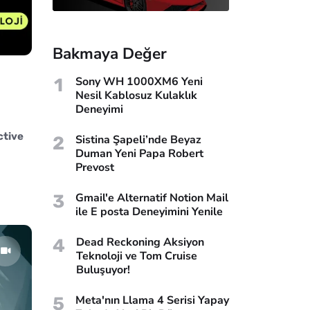
Bakmaya Değer
1
Sony WH 1000XM6 Yeni
Nesil Kablosuz Kulaklık
Deneyimi
ctive
2
Sistina Şapeli’nde Beyaz
Duman Yeni Papa Robert
Prevost
3
Gmail'e Alternatif Notion Mail
ile E posta Deneyimini Yenile
4
Dead Reckoning Aksiyon
Teknoloji ve Tom Cruise
Buluşuyor!
5
Meta'nın Llama 4 Serisi Yapay