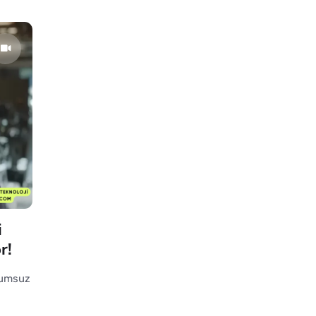
i
r!
lumsuz