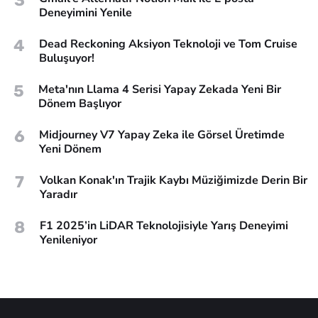
3
Deneyimini Yenile
4
Dead Reckoning Aksiyon Teknoloji ve Tom Cruise
Buluşuyor!
5
Meta'nın Llama 4 Serisi Yapay Zekada Yeni Bir
Dönem Başlıyor
6
Midjourney V7 Yapay Zeka ile Görsel Üretimde
Yeni Dönem
7
Volkan Konak'ın Trajik Kaybı Müziğimizde Derin Bir
Yaradır
8
F1 2025’in LiDAR Teknolojisiyle Yarış Deneyimi
Yenileniyor