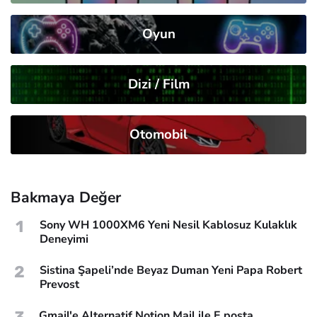
Oyun
Dizi / Film
Otomobil
Bakmaya Değer
1
Sony WH 1000XM6 Yeni Nesil Kablosuz Kulaklık
Deneyimi
2
Sistina Şapeli’nde Beyaz Duman Yeni Papa Robert
Prevost
Gmail'e Alternatif Notion Mail ile E posta