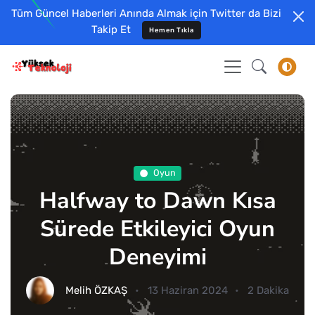
Tüm Güncel Haberleri Anında Almak için Twitter da Bizi
Takip Et
Hemen Tıkla
Oyun
Halfway to Dawn Kısa
Sürede Etkileyici Oyun
Deneyimi
Melih ÖZKAŞ
13 Haziran 2024
2 Dakika