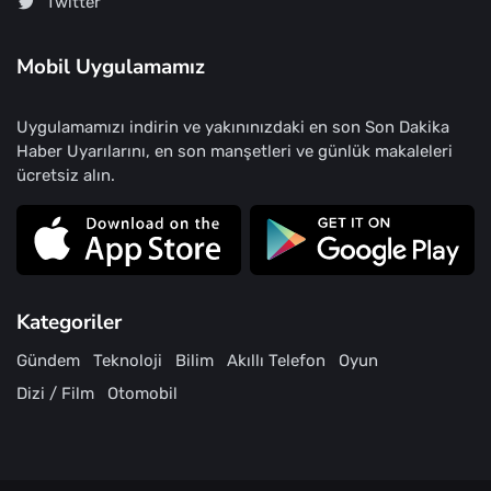
Twitter
Mobil Uygulamamız
Uygulamamızı indirin ve yakınınızdaki en son Son Dakika
Haber Uyarılarını, en son manşetleri ve günlük makaleleri
ücretsiz alın.
Kategoriler
Gündem
Teknoloji
Bilim
Akıllı Telefon
Oyun
Dizi / Film
Otomobil