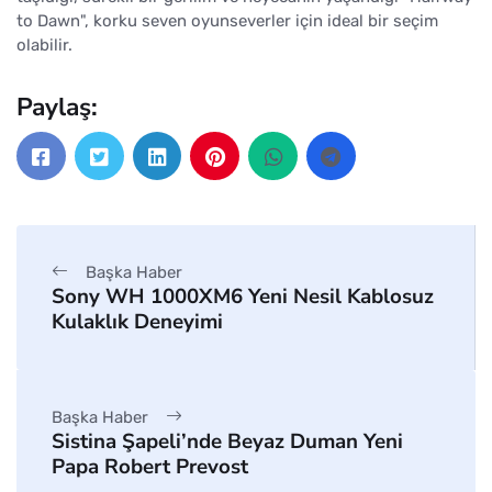
to Dawn", korku seven oyunseverler için ideal bir seçim
olabilir.
Paylaş:
Başka Haber
Sony WH 1000XM6 Yeni Nesil Kablosuz
Kulaklık Deneyimi
Başka Haber
Sistina Şapeli’nde Beyaz Duman Yeni
Papa Robert Prevost