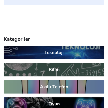
Kategoriler
Teknoloji
Bilim
Akıllı Telefon
Oyun