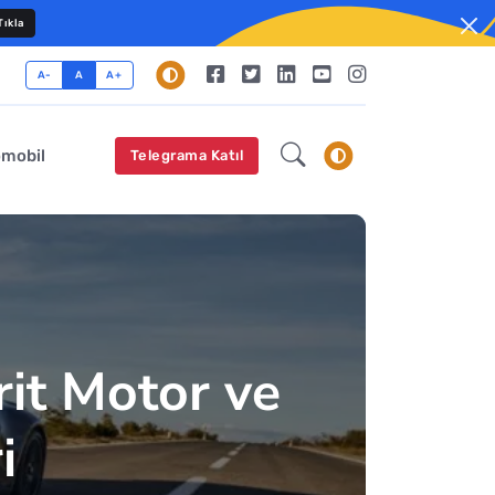
ıkla
A-
A
A+
omobil
Telegrama Katıl
rit Motor ve
i