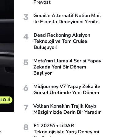
Prevost
3
Gmail'e Alternatif Notion Mail
ile E posta Deneyimini Yenile
4
Dead Reckoning Aksiyon
Teknoloji ve Tom Cruise
Buluşuyor!
5
Meta'nın Llama 4 Serisi Yapay
Zekada Yeni Bir Dönem
Başlıyor
6
Midjourney V7 Yapay Zeka ile
Görsel Üretimde Yeni Dönem
7
Volkan Konak'ın Trajik Kaybı
Müziğimizde Derin Bir Yaradır
8
F1 2025’in LiDAR
Teknolojisiyle Yarış Deneyimi
k