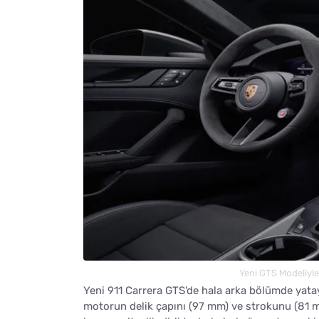
Yeni GTS Modeliyle 
Yeni 911 Carrera GTS'de hala arka bölümde yatay
motorun delik çapını (97 mm) ve strokunu (81 mm