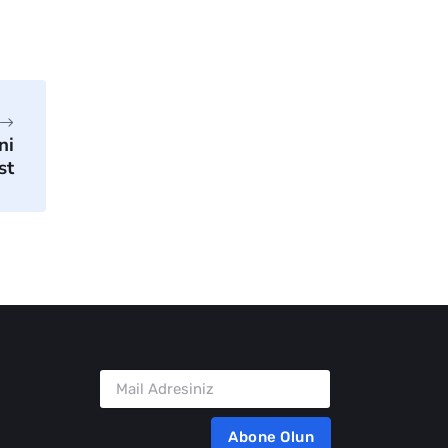
ni
st
Abone Olun