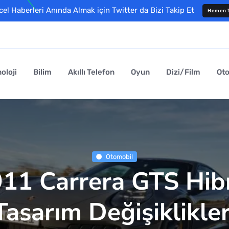
l Haberleri Anında Almak için Twitter da Bizi Takip Et
Hemen T
oloji
Bilim
Akıllı Telefon
Oyun
Dizi/Film
Ot
Otomobil
911 Carrera GTS Hib
Tasarım Değişiklikler