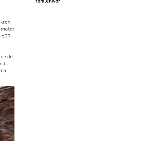
Yenileniyor
nkron
r motor
e 609
yine de
ndı.
rma