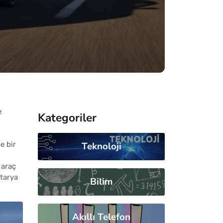
e
Kategoriler
e bir
Teknoloji
 araç
atarya
Bilim
Akıllı Telefon