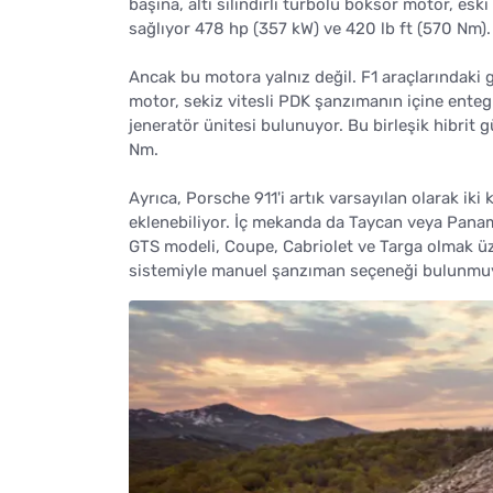
başına, altı silindirli turbolu boksör motor, es
sağlıyor 478 hp (357 kW) ve 420 lb ft (570 Nm).
Ancak bu motora yalnız değil. F1 araçlarındaki g
motor, sekiz vitesli PDK şanzımanın içine ente
jeneratör ünitesi bulunuyor. Bu birleşik hibri
Nm.
Ayrıca, Porsche 911'i artık varsayılan olarak iki
eklenebiliyor. İç mekanda da Taycan veya Panamer
GTS modeli, Coupe, Cabriolet ve Targa olmak üz
sistemiyle manuel şanzıman seçeneği bulunmu