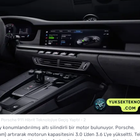
Porsche 911 Hibrit Teknolojiye Geçiş Yaptı! - 2
 konumlandırılmış altı silindirli bir motor bulunuyor. Porsche,
) artırarak motorun kapasitesini 3.0 L'den 3.6 L'ye yükseltti. Te