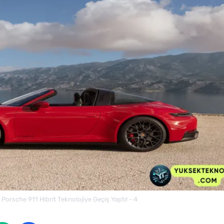
Porsche 911 Hibrit Teknolojiye Geçiş Yaptı! - 4