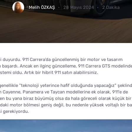
Melih ÖZKAŞ
28 Mayıs 2024
2 Dakika
ni duyurdu. 911 Carrera'da güncellenmiş bir motor ve tasarım
yı başardı. Ancak en ilginç güncelleme, 911 Carrera GTS modelind
mi oldu. Artık bir hibrit 911 satın alabilirsiniz.
 genellikle "teknoloji yeterince hafif olduğunda yapacağız" şeklind
an Cayenne, Panamera ve Taycan modellerine ek olarak, 911'e de
'ten bu yana biraz büyümüş olsa da hala göreceli olarak küçük bir
daki motor bölmesi geniş değil, bu nedenle yüksek voltajlı bir b
si gerekiyordu.