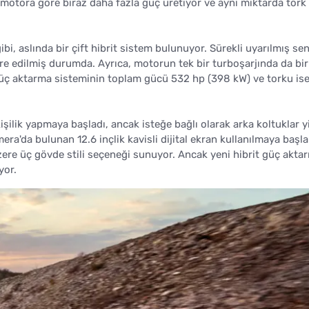
ki motora göre biraz daha fazla güç üretiyor ve aynı miktarda tork
ibi, aslında bir çift hibrit sistem bulunuyor. Sürekli uyarılmış se
gre edilmiş durumda. Ayrıca, motorun tek bir turboşarjında da bi
t güç aktarma sisteminin toplam gücü 532 hp (398 kW) ve torku is
 kişilik yapmaya başladı, ancak isteğe bağlı olarak arka koltuklar 
a'da bulunan 12.6 inçlik kavisli dijital ekran kullanılmaya başla
ere üç gövde stili seçeneği sunuyor. Ancak yeni hibrit güç akta
yor.