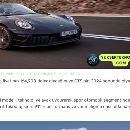
Porsche 911 Hibrit Teknolojiye Geçiş Yaptı! - 3
ç fiyatının 164,900 dolar olacağını ve GTS'nin 2024 sonunda piy
1 modeli, teknolojiye ayak uydurarak spor otomobil segmentinde
 teknolojisinin 911'in performans ve verimliliğine nasıl etki ede