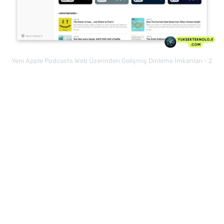
Yeni Apple Podcasts Web Üzerinden Gelişmiş Dinleme İmkanları - 2