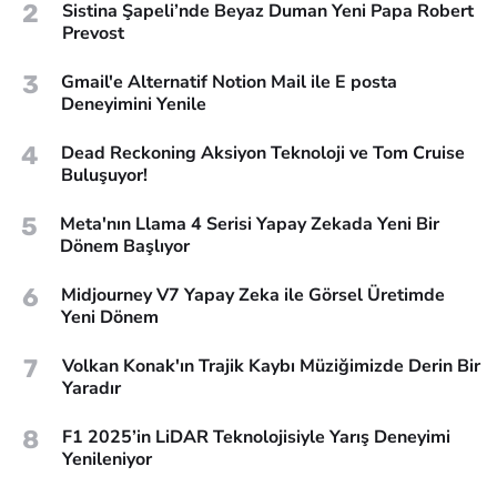
2
Sistina Şapeli’nde Beyaz Duman Yeni Papa Robert
Prevost
3
Gmail'e Alternatif Notion Mail ile E posta
Deneyimini Yenile
4
Dead Reckoning Aksiyon Teknoloji ve Tom Cruise
Buluşuyor!
5
Meta'nın Llama 4 Serisi Yapay Zekada Yeni Bir
Dönem Başlıyor
6
Midjourney V7 Yapay Zeka ile Görsel Üretimde
Yeni Dönem
7
Volkan Konak'ın Trajik Kaybı Müziğimizde Derin Bir
Yaradır
8
F1 2025’in LiDAR Teknolojisiyle Yarış Deneyimi
Yenileniyor