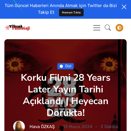
Tüm Güncel Haberleri Anında Almak için Twitter da Bizi
Takip Et
Hemen Tıkla
Dizi
Korku Filmi 28 Years
Later Yayın Tarihi
Açıklandı | Heyecan
Dorukta!
Hava ÖZKAŞ
13 Mayıs 2024
2 Dakika