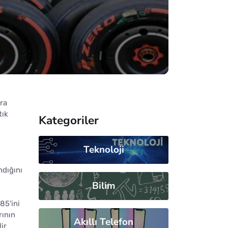
ara
tık
Kategoriler
Teknoloji
ndığını
Bilim
85'ini
rının
Akıllı Telefon
ir