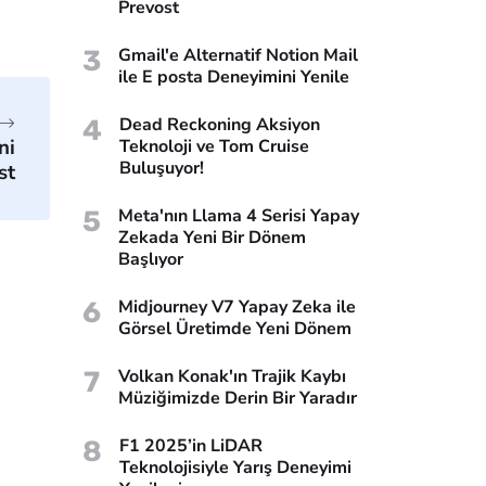
Prevost
3
Gmail'e Alternatif Notion Mail
ile E posta Deneyimini Yenile
4
Dead Reckoning Aksiyon
ni
Teknoloji ve Tom Cruise
Buluşuyor!
st
5
Meta'nın Llama 4 Serisi Yapay
Zekada Yeni Bir Dönem
Başlıyor
6
Midjourney V7 Yapay Zeka ile
Görsel Üretimde Yeni Dönem
7
Volkan Konak'ın Trajik Kaybı
Müziğimizde Derin Bir Yaradır
8
F1 2025’in LiDAR
Teknolojisiyle Yarış Deneyimi