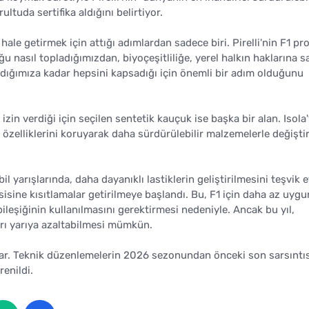
tuda sertifika aldığını belirtiyor.
 hale getirmek için attığı adımlardan sadece biri. Pirelli'nin F1 p
u nasıl topladığımızdan, biyoçeşitliliğe, yerel halkın haklarına s
dığımıza kadar hepsini kapsadığı için önemli bir adım olduğunu
izin verdiği için seçilen sentetik kauçuk ise başka bir alan. Isola
zelliklerini koruyarak daha sürdürülebilir malzemelerle değişt
il yarışlarında, daha dayanıklı lastiklerin geliştirilmesini teşvik
isine kısıtlamalar getirilmeye başlandı. Bu, F1 için daha az uygu
k bileşiğinin kullanılmasını gerektirmesi nedeniyle. Ancak bu yıl,
yarı yarıya azaltabilmesi mümkün.
de var. Teknik düzenlemelerin 2026 sezonundan önceki son sarsıntı
enildi.