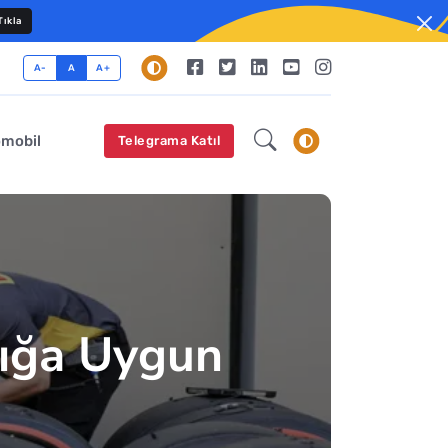
ıkla
A-
A
A+
omobil
Telegrama Katıl
lığa Uygun