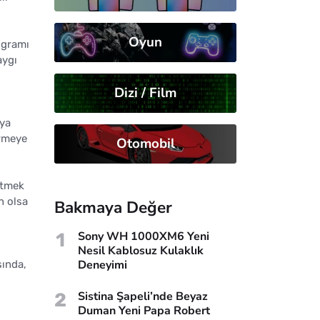
Oyun
rogramı
aygı
Dizi / Film
'ya
irmeye
Otomobil
 etmek
n olsa
Bakmaya Değer
1
Sony WH 1000XM6 Yeni
Nesil Kablosuz Kulaklık
Deneyimi
sında,
2
Sistina Şapeli’nde Beyaz
Duman Yeni Papa Robert