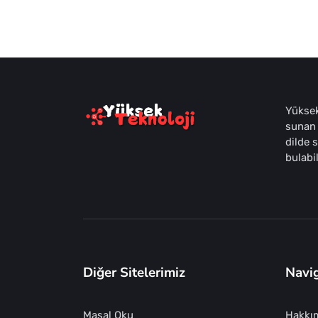
Yüksek
sunan 
dilde 
bulabil
Diğer Sitelerimiz
Navi
Masal Oku
Hakkı