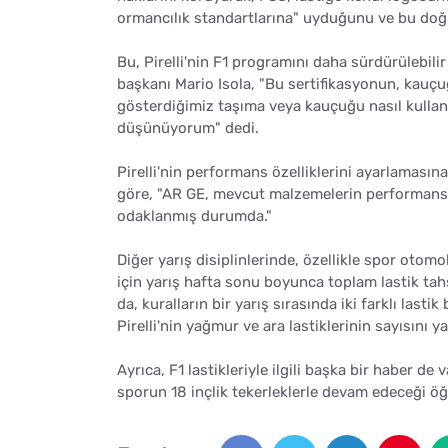
ormancılık standartlarına" uyduğunu ve bu doğrul
Bu, Pirelli'nin F1 programını daha sürdürülebilir
başkanı Mario Isola, "Bu sertifikasyonun, kauçuğ
gösterdiğimiz taşıma veya kauçuğu nasıl kullan
düşünüyorum" dedi.
Pirelli'nin performans özelliklerini ayarlamasına 
göre, "AR GE, mevcut malzemelerin performans ö
odaklanmış durumda."
Diğer yarış disiplinlerinde, özellikle spor otomob
için yarış hafta sonu boyunca toplam lastik tahs
da, kuralların bir yarış sırasında iki farklı lasti
Pirelli'nin yağmur ve ara lastiklerinin sayısını 
Ayrıca, F1 lastikleriyle ilgili başka bir haber 
sporun 18 inçlik tekerleklerle devam edeceği öğr