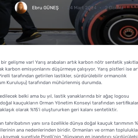
Ebru GÜNEŞ
24 Mart 2024
2 Dakika
bir gelişme var! Yarış arabaları artık karbon nötr sentetik yakıtl
rak karbon emisyonlarını düşürmeye çalışıyor. Yarış pistleri ise ar
relli tarafından getirilen lastikler, sürdürülebilir ormancılık
Toplum Kuruluşu) tarafından mühürlenmiş durumda.
edilecek belki ama bu yıl, lastik yanaklarında bir ağaç logosu
an doğal kauçukların Orman Yönetim Konseyi tarafından sertifikala
klaşık olarak %15'i oluştururken geri kalanı sentetiktir.
 tahribatının yanı sıra özellikle dünya doğal kauçuk tarımının %
allerinin ana nedenlerinden biridir. Ormanları ve orman toplulukla
 koymak suretiyle Pirelli'nin "dünyanın en inandırıcı sürdürülebil