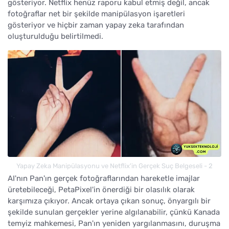
gösteriyor. Netflix henüz raporu kabul etmiş değil, ancak
fotoğraflar net bir şekilde manipülasyon işaretleri
gösteriyor ve hiçbir zaman yapay zeka tarafından
oluşturulduğu belirtilmedi.
Yapay Zeka Manipülasyonu ve Netflix'in Gerçek Suç Belgeseli - 2
AI'nın Pan'ın gerçek fotoğraflarından hareketle imajlar
üretebileceği, PetaPixel'in önerdiği bir olasılık olarak
karşımıza çıkıyor. Ancak ortaya çıkan sonuç, önyargılı bir
şekilde sunulan gerçekler yerine algılanabilir, çünkü Kanada
temyiz mahkemesi, Pan'ın yeniden yargılanmasını, duruşma