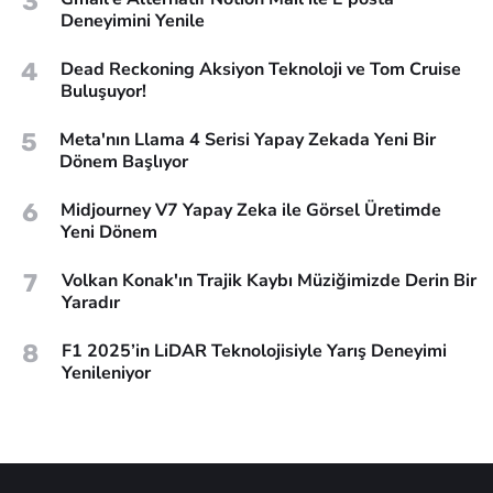
3
Deneyimini Yenile
4
Dead Reckoning Aksiyon Teknoloji ve Tom Cruise
Buluşuyor!
5
Meta'nın Llama 4 Serisi Yapay Zekada Yeni Bir
Dönem Başlıyor
6
Midjourney V7 Yapay Zeka ile Görsel Üretimde
Yeni Dönem
7
Volkan Konak'ın Trajik Kaybı Müziğimizde Derin Bir
Yaradır
8
F1 2025’in LiDAR Teknolojisiyle Yarış Deneyimi
Yenileniyor