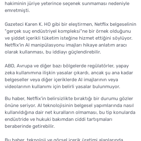
hakiminin jüriye yeterince seçenek sunmaması nedeniyle
emretmişti.
Gazeteci Karen K. HO gibi bir eleştirmen, Netflix belgeselinin
"gerçek suç endüstriyel kompleksi"ne bir örnek olduğunu
ve şiddet içerikli tüketim isteğine hizmet ettiğini söylüyor.
Netflix'in AI manipülasyonu imajları hikaye anlatım aracı
olarak kullanması, bu iddiayı güçlendirebilir.
ABD, Avrupa ve diğer bazı bölgelerde regülatörler, yapay
zeka kullanımına ilişkin yasalar çıkardı, ancak şu ana kadar
belgeseller veya diğer içeriklerde AI imajlarının veya
videolarının kullanımı için belirli yasalar bulunmuyor.
Bu haber, Netflix'in belirsizlikte bıraktığı bir durumu gözler
önüne seriyor. AI teknolojisinin belgesel yapımlarında nasıl
kullanıldığına dair net kuralların olmaması, bu tip konularda
endüstride ve hukuki bakımdan ciddi tartışmaları
beraberinde getirebilir.
Bu haber, teknoloji ve görsel içerik üretimi alanlarında