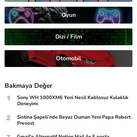
Oyun
Dizi / Film
Otomobil
Bakmaya Değer
1
Sony WH 1000XM6 Yeni Nesil Kablosuz Kulaklık
Deneyimi
2
Sistina Şapeli’nde Beyaz Duman Yeni Papa Robert
Prevost
Gmail'e Alternatif Notion Mail ile E posta