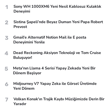
1
Sony WH 1000XM6 Yeni Nesil Kablosuz Kulaklık
Deneyimi
2
Sistina Şapeli’nde Beyaz Duman Yeni Papa Robert
Prevost
3
Gmail'e Alternatif Notion Mail ile E posta
Deneyimini Yenile
4
Dead Reckoning Aksiyon Teknoloji ve Tom Cruise
Buluşuyor!
5
Meta'nın Llama 4 Serisi Yapay Zekada Yeni Bir
Dönem Başlıyor
6
Midjourney V7 Yapay Zeka ile Görsel Üretimde
Yeni Dönem
7
Volkan Konak'ın Trajik Kaybı Müziğimizde Derin Bir
Yaradır