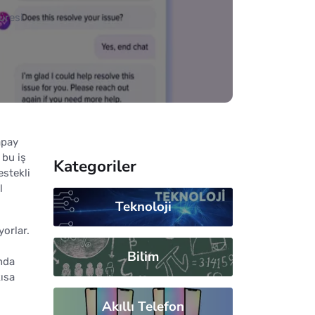
üresi
apay
 bu iş
Kategoriler
estekli
l
Teknoloji
yorlar.
Bilim
nda
kısa
Akıllı Telefon