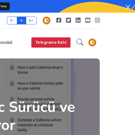
ıkla
A-
A
A+
omobil
Telegrama Katıl
ic Sürücü ve
yor