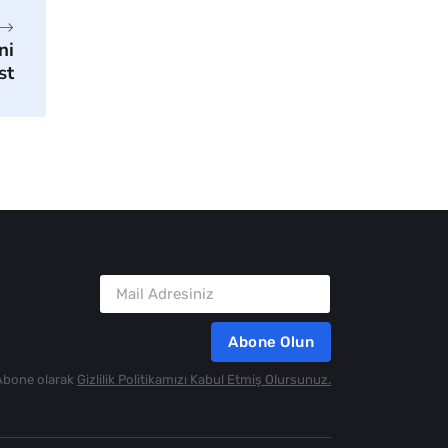
ni
st
Abone Olun
Abone olarak
Gizlilik Politikamızı Kabul Etmiş Olursunuz.