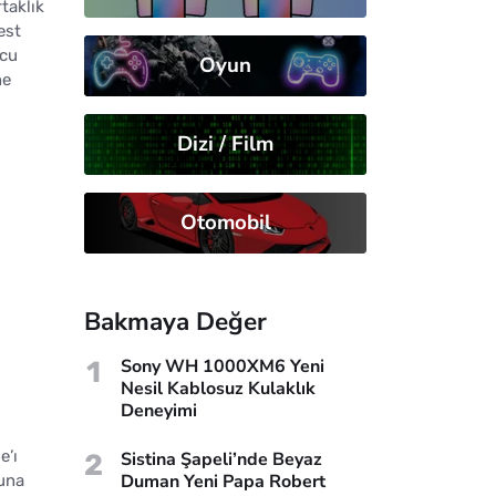
taklık
est
lcu
Oyun
ne
Dizi / Film
Otomobil
Bakmaya Değer
1
Sony WH 1000XM6 Yeni
Nesil Kablosuz Kulaklık
Deneyimi
e’ı
2
Sistina Şapeli’nde Beyaz
Duman Yeni Papa Robert
ğuna