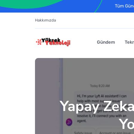
Tüm Günce
Hakkımızda
Gündem
Tekn
Yapay Zeka 
Yo