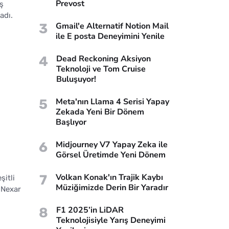
Prevost
iş
adı.
3
Gmail'e Alternatif Notion Mail
ile E posta Deneyimini Yenile
4
Dead Reckoning Aksiyon
Teknoloji ve Tom Cruise
Buluşuyor!
5
Meta'nın Llama 4 Serisi Yapay
Zekada Yeni Bir Dönem
Başlıyor
6
Midjourney V7 Yapay Zeka ile
Görsel Üretimde Yeni Dönem
7
Volkan Konak'ın Trajik Kaybı
şitli
Müziğimizde Derin Bir Yaradır
 Nexar
8
F1 2025’in LiDAR
Teknolojisiyle Yarış Deneyimi