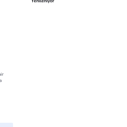
Yenileniyor
ir
a