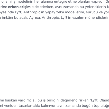
lojisini iş modelinin her alanına entegre etme planları yapıyor. Or
erine
erken erişim
elde ederken, aynı zamanda bu yeteneklerin t
sayesinde Lyft, Anthropic'in yapay zeka modellerini, sürücü ve yo
e imkânı bulacak. Ayrıca, Anthropic, Lyft’in yazılım mühendisleri
 başkan yardımcısı, bu iş birliğini değerlendirirken "Lyft, Claud
ğini yeniden tasarlamakla kalmıyor, aynı zamanda bugün toplulu