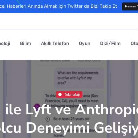
l Haberleri Anında Almak için Twitter da Bizi Takip Et
Hemen T
oloji
Bilim
Akıllı Telefon
Oyun
Dizi/Film
Ot
Teknoloji
ile Lyft ve Anthrop
lcu Deneyimi Gelişi