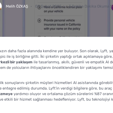
Melih ÖZKAŞ
09 Şubat 2025
3 Dakika Dakika Okuma S
ızın daha fazla alanında kendine yer buluyor. Son olarak, Lyft, y
 ile iş birliğine gitti. İki şirketin yaptığı ortak açıklamaya göre,
kezli bir yaklaşım
ile tasarlanmış, akıllı, güvenli ve empatik AI d
m de yolcuların ihtiyaçlarını önceliklendiren bir yaklaşımı temsi
n ilk sonuçlarını şirketin müşteri hizmetleri AI asistanında görebili
e entegre edilmiş durumda. Lyft’in verdigi bilgilere göre, bu araç
çözmeye
yardımcı oluyor ve ortalama çözüm sürelerini %87 oranı
 ve etkili bir hizmet sağlanması hedefleniyor. Lyft, bu teknolojiyi 