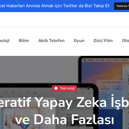
l Haberleri Anında Almak için Twitter da Bizi Takip Et
Hemen T
oloji
Bilim
Akıllı Telefon
Oyun
Dizi/Film
Ot
Teknoloji
ratif Yapay Zeka İşb
ve Daha Fazlası