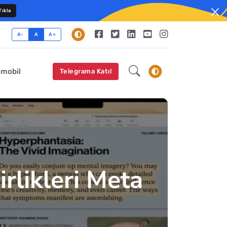
ıkla
A-
A
A+
omobil
Telegrama Katıl
irlikleri Meta