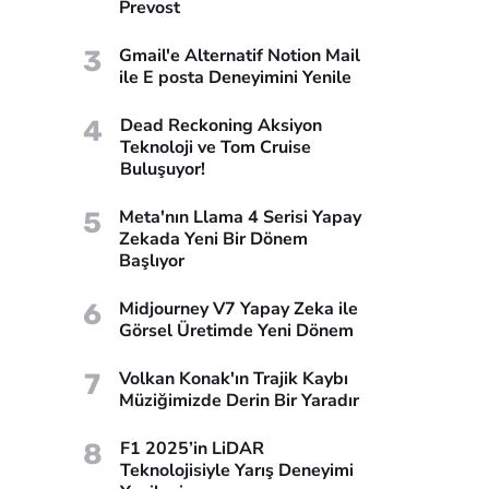
Prevost
3
Gmail'e Alternatif Notion Mail
ile E posta Deneyimini Yenile
4
Dead Reckoning Aksiyon
Teknoloji ve Tom Cruise
Buluşuyor!
5
Meta'nın Llama 4 Serisi Yapay
Zekada Yeni Bir Dönem
Başlıyor
6
Midjourney V7 Yapay Zeka ile
Görsel Üretimde Yeni Dönem
7
Volkan Konak'ın Trajik Kaybı
Müziğimizde Derin Bir Yaradır
8
F1 2025’in LiDAR
Teknolojisiyle Yarış Deneyimi