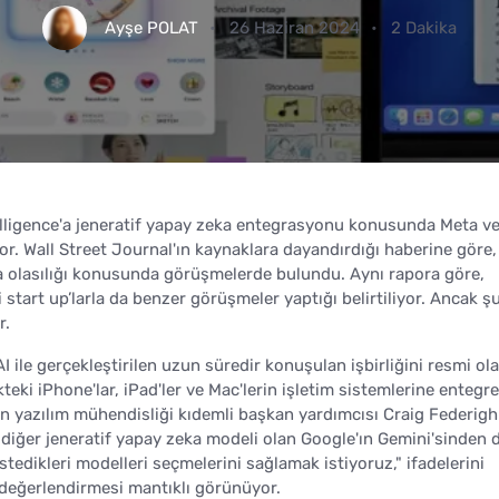
Ayşe POLAT
26 Haziran 2024
2 Dakika
lligence'a jeneratif yapay zeka entegrasyonu konusunda Meta ve
or. Wall Street Journal'ın kaynaklara dayandırdığı haberine göre,
a olasılığı konusunda görüşmelerde bulundu. Aynı rapora göre,
start up’larla da benzer görüşmeler yaptığı belirtiliyor. Ancak ş
r.
ile gerçekleştirilen uzun süredir konuşulan işbirliğini resmi ol
teki iPhone'lar, iPad'ler ve Mac'lerin işletim sistemlerine entegre
ın yazılım mühendisliği kıdemli başkan yardımcısı Craig Federigh
r diğer jeneratif yapay zeka modeli olan Google'ın Gemini'sinden 
istedikleri modelleri seçmelerini sağlamak istiyoruz," ifadelerini
ri değerlendirmesi mantıklı görünüyor.