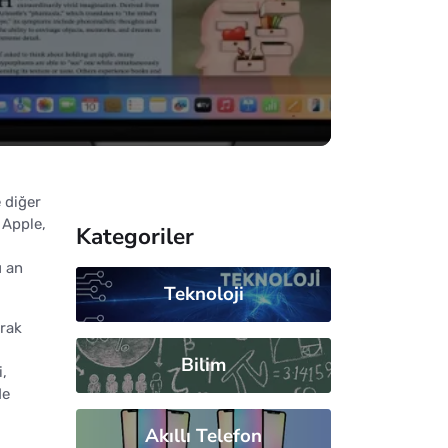
 diğer
 Apple,
Kategoriler
u an
Teknoloji
arak
Bilim
i,
de
Akıllı Telefon