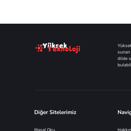
Yüksek
sunan 
dilde 
bulabil
Diğer Sitelerimiz
Navi
Masal Oku
Hakkı