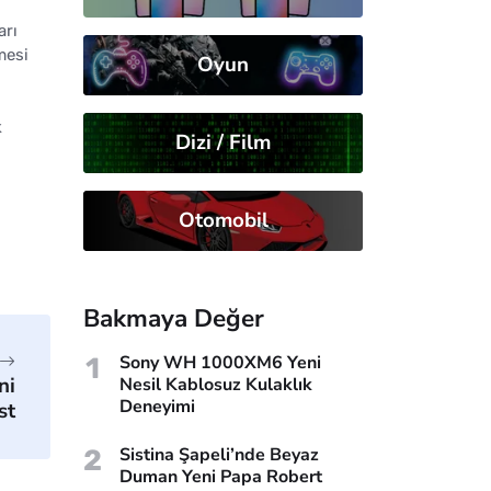
arı
mesi
Oyun
k
Dizi / Film
Otomobil
Bakmaya Değer
1
Sony WH 1000XM6 Yeni
ni
Nesil Kablosuz Kulaklık
Deneyimi
st
2
Sistina Şapeli’nde Beyaz
Duman Yeni Papa Robert