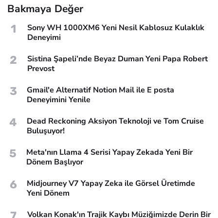
Bakmaya Değer
1
Sony WH 1000XM6 Yeni Nesil Kablosuz Kulaklık
Deneyimi
2
Sistina Şapeli’nde Beyaz Duman Yeni Papa Robert
Prevost
3
Gmail'e Alternatif Notion Mail ile E posta
Deneyimini Yenile
4
Dead Reckoning Aksiyon Teknoloji ve Tom Cruise
Buluşuyor!
5
Meta'nın Llama 4 Serisi Yapay Zekada Yeni Bir
Dönem Başlıyor
6
Midjourney V7 Yapay Zeka ile Görsel Üretimde
Yeni Dönem
7
Volkan Konak'ın Trajik Kaybı Müziğimizde Derin Bir