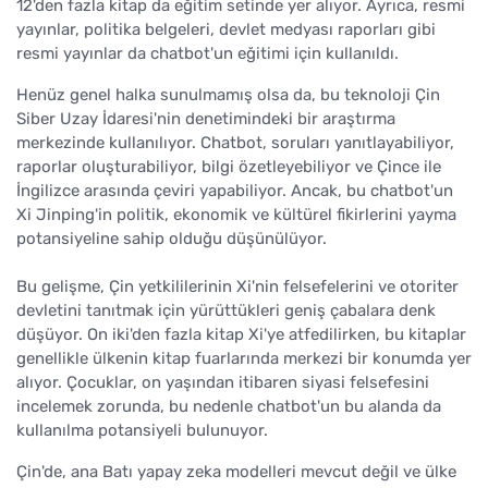
12'den fazla kitap da eğitim setinde yer alıyor. Ayrıca, resmi
yayınlar, politika belgeleri, devlet medyası raporları gibi
resmi yayınlar da chatbot'un eğitimi için kullanıldı.
Henüz genel halka sunulmamış olsa da, bu teknoloji Çin
Siber Uzay İdaresi'nin denetimindeki bir araştırma
merkezinde kullanılıyor. Chatbot, soruları yanıtlayabiliyor,
raporlar oluşturabiliyor, bilgi özetleyebiliyor ve Çince ile
İngilizce arasında çeviri yapabiliyor. Ancak, bu chatbot'un
Xi Jinping'in politik, ekonomik ve kültürel fikirlerini yayma
potansiyeline sahip olduğu düşünülüyor.
Bu gelişme, Çin yetkililerinin Xi'nin felsefelerini ve otoriter
devletini tanıtmak için yürüttükleri geniş çabalara denk
düşüyor. On iki'den fazla kitap Xi'ye atfedilirken, bu kitaplar
genellikle ülkenin kitap fuarlarında merkezi bir konumda yer
alıyor. Çocuklar, on yaşından itibaren siyasi felsefesini
incelemek zorunda, bu nedenle chatbot'un bu alanda da
kullanılma potansiyeli bulunuyor.
Çin'de, ana Batı yapay zeka modelleri mevcut değil ve ülke