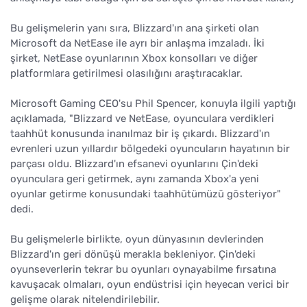
Bu gelişmelerin yanı sıra, Blizzard'ın ana şirketi olan
Microsoft da NetEase ile ayrı bir anlaşma imzaladı. İki
şirket, NetEase oyunlarının Xbox konsolları ve diğer
platformlara getirilmesi olasılığını araştıracaklar.
Microsoft Gaming CEO'su Phil Spencer, konuyla ilgili yaptığı
açıklamada, "Blizzard ve NetEase, oyunculara verdikleri
taahhüt konusunda inanılmaz bir iş çıkardı. Blizzard'ın
evrenleri uzun yıllardır bölgedeki oyuncuların hayatının bir
parçası oldu. Blizzard'ın efsanevi oyunlarını Çin'deki
oyunculara geri getirmek, aynı zamanda Xbox'a yeni
oyunlar getirme konusundaki taahhütümüzü gösteriyor"
dedi.
Bu gelişmelerle birlikte, oyun dünyasının devlerinden
Blizzard'ın geri dönüşü merakla bekleniyor. Çin'deki
oyunseverlerin tekrar bu oyunları oynayabilme fırsatına
kavuşacak olmaları, oyun endüstrisi için heyecan verici bir
gelişme olarak nitelendirilebilir.