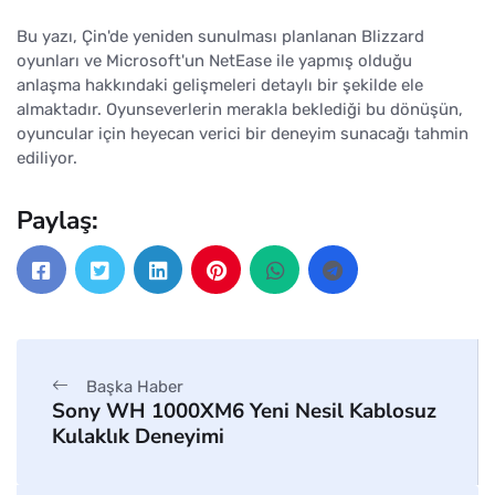
Bu yazı, Çin'de yeniden sunulması planlanan Blizzard
oyunları ve Microsoft'un NetEase ile yapmış olduğu
anlaşma hakkındaki gelişmeleri detaylı bir şekilde ele
almaktadır. Oyunseverlerin merakla beklediği bu dönüşün,
oyuncular için heyecan verici bir deneyim sunacağı tahmin
ediliyor.
Paylaş:
Başka Haber
Sony WH 1000XM6 Yeni Nesil Kablosuz
Kulaklık Deneyimi