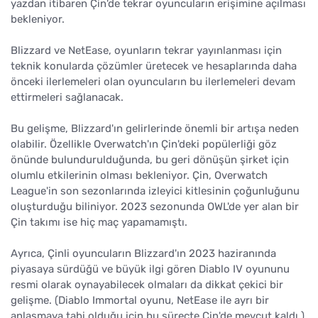
yazdan itibaren Çin'de tekrar oyuncuların erişimine açılması
bekleniyor.
Blizzard ve NetEase, oyunların tekrar yayınlanması için
teknik konularda çözümler üretecek ve hesaplarında daha
önceki ilerlemeleri olan oyuncuların bu ilerlemeleri devam
ettirmeleri sağlanacak.
Bu gelişme, Blizzard'ın gelirlerinde önemli bir artışa neden
olabilir. Özellikle Overwatch'ın Çin'deki popülerliği göz
önünde bulundurulduğunda, bu geri dönüşün şirket için
olumlu etkilerinin olması bekleniyor. Çin, Overwatch
League'in son sezonlarında izleyici kitlesinin çoğunluğunu
oluşturduğu biliniyor. 2023 sezonunda OWL'de yer alan bir
Çin takımı ise hiç maç yapamamıştı.
Ayrıca, Çinli oyuncuların Blizzard'ın 2023 haziranında
piyasaya sürdüğü ve büyük ilgi gören Diablo IV oyununu
resmi olarak oynayabilecek olmaları da dikkat çekici bir
gelişme. (Diablo Immortal oyunu, NetEase ile ayrı bir
anlaşmaya tabi olduğu için bu süreçte Çin'de mevcut kaldı.)