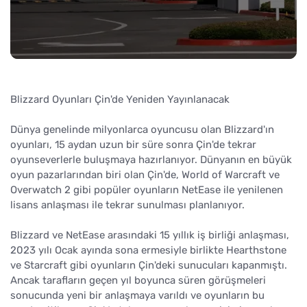
Blizzard Oyunları Çin'de Yeniden Yayınlanacak
Dünya genelinde milyonlarca oyuncusu olan Blizzard'ın
oyunları, 15 aydan uzun bir süre sonra Çin'de tekrar
oyunseverlerle buluşmaya hazırlanıyor. Dünyanın en büyük
oyun pazarlarından biri olan Çin'de, World of Warcraft ve
Overwatch 2 gibi popüler oyunların NetEase ile yenilenen
lisans anlaşması ile tekrar sunulması planlanıyor.
Blizzard ve NetEase arasındaki 15 yıllık iş birliği anlaşması,
2023 yılı Ocak ayında sona ermesiyle birlikte Hearthstone
ve Starcraft gibi oyunların Çin'deki sunucuları kapanmıştı.
Ancak tarafların geçen yıl boyunca süren görüşmeleri
sonucunda yeni bir anlaşmaya varıldı ve oyunların bu