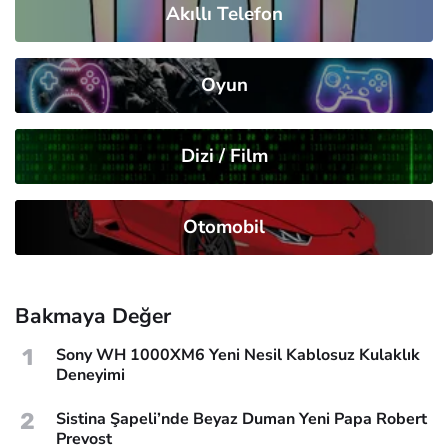
Akıllı Telefon
Oyun
Dizi / Film
Otomobil
Bakmaya Değer
1
Sony WH 1000XM6 Yeni Nesil Kablosuz Kulaklık
Deneyimi
2
Sistina Şapeli’nde Beyaz Duman Yeni Papa Robert
Prevost