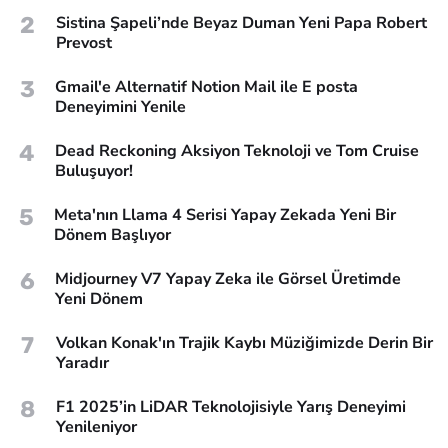
2
Sistina Şapeli’nde Beyaz Duman Yeni Papa Robert
Prevost
3
Gmail'e Alternatif Notion Mail ile E posta
Deneyimini Yenile
4
Dead Reckoning Aksiyon Teknoloji ve Tom Cruise
Buluşuyor!
5
Meta'nın Llama 4 Serisi Yapay Zekada Yeni Bir
Dönem Başlıyor
6
Midjourney V7 Yapay Zeka ile Görsel Üretimde
Yeni Dönem
7
Volkan Konak'ın Trajik Kaybı Müziğimizde Derin Bir
Yaradır
8
F1 2025’in LiDAR Teknolojisiyle Yarış Deneyimi
Yenileniyor