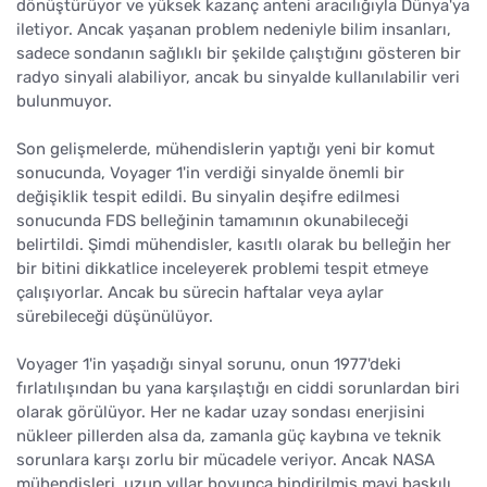
dönüştürüyor ve yüksek kazanç anteni aracılığıyla Dünya'ya
iletiyor. Ancak yaşanan problem nedeniyle bilim insanları,
sadece sondanın sağlıklı bir şekilde çalıştığını gösteren bir
radyo sinyali alabiliyor, ancak bu sinyalde kullanılabilir veri
bulunmuyor.
Son gelişmelerde, mühendislerin yaptığı yeni bir komut
sonucunda, Voyager 1'in verdiği sinyalde önemli bir
değişiklik tespit edildi. Bu sinyalin deşifre edilmesi
sonucunda FDS belleğinin tamamının okunabileceği
belirtildi. Şimdi mühendisler, kasıtlı olarak bu belleğin her
bir bitini dikkatlice inceleyerek problemi tespit etmeye
çalışıyorlar. Ancak bu sürecin haftalar veya aylar
sürebileceği düşünülüyor.
Voyager 1'in yaşadığı sinyal sorunu, onun 1977'deki
fırlatılışından bu yana karşılaştığı en ciddi sorunlardan biri
olarak görülüyor. Her ne kadar uzay sondası enerjisini
nükleer pillerden alsa da, zamanla güç kaybına ve teknik
sorunlara karşı zorlu bir mücadele veriyor. Ancak NASA
mühendisleri, uzun yıllar boyunca bindirilmiş mavi baskılı