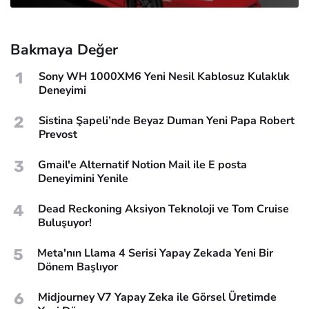
Bakmaya Değer
1
Sony WH 1000XM6 Yeni Nesil Kablosuz Kulaklık
Deneyimi
2
Sistina Şapeli’nde Beyaz Duman Yeni Papa Robert
Prevost
3
Gmail'e Alternatif Notion Mail ile E posta
Deneyimini Yenile
4
Dead Reckoning Aksiyon Teknoloji ve Tom Cruise
Buluşuyor!
5
Meta'nın Llama 4 Serisi Yapay Zekada Yeni Bir
Dönem Başlıyor
6
Midjourney V7 Yapay Zeka ile Görsel Üretimde