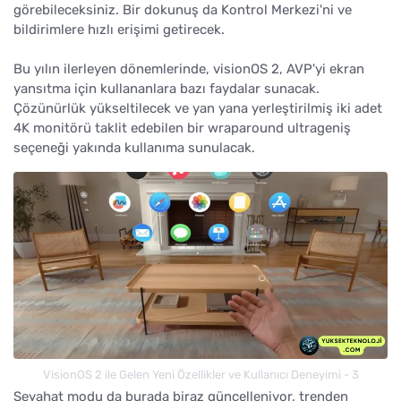
görebileceksiniz. Bir dokunuş da Kontrol Merkezi'ni ve
bildirimlere hızlı erişimi getirecek.
Bu yılın ilerleyen dönemlerinde, visionOS 2, AVP'yi ekran
yansıtma için kullananlara bazı faydalar sunacak.
Çözünürlük yükseltilecek ve yan yana yerleştirilmiş iki adet
4K monitörü taklit edebilen bir wraparound ultrageniş
seçeneği yakında kullanıma sunulacak.
VisionOS 2 ile Gelen Yeni Özellikler ve Kullanıcı Deneyimi - 3
Seyahat modu da burada biraz güncelleniyor, trenden