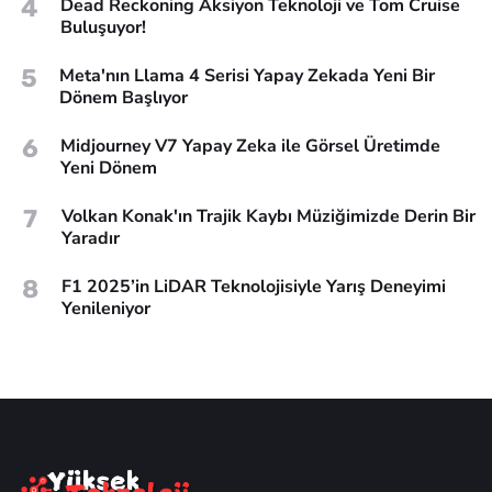
4
Dead Reckoning Aksiyon Teknoloji ve Tom Cruise
Buluşuyor!
5
Meta'nın Llama 4 Serisi Yapay Zekada Yeni Bir
Dönem Başlıyor
6
Midjourney V7 Yapay Zeka ile Görsel Üretimde
Yeni Dönem
7
Volkan Konak'ın Trajik Kaybı Müziğimizde Derin Bir
Yaradır
8
F1 2025’in LiDAR Teknolojisiyle Yarış Deneyimi
Yenileniyor