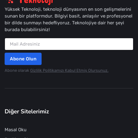
Yüksek Teknoloji, teknoloji dünyasının en son gelişmelerini
sunan bir platformdur. Bilgiyi basit, anlaşılır ve profesyonel
bir dilde sunmayı hedefliyoruz. Teknolojiye dair her şeyi
burada bulabilirsiniz!
Abone Olun
Abone olarak
Gizlilik Politikamızı Kabul Etmiş Olursunuz.
Diğer Sitelerimiz
Masal Oku