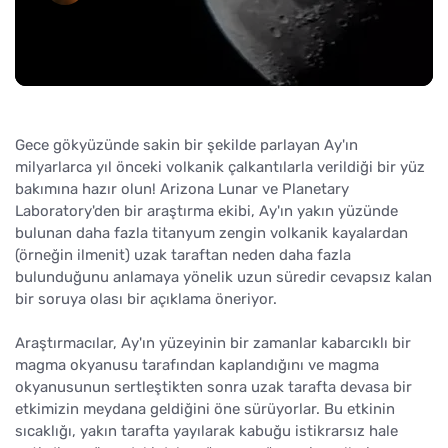
Gece gökyüzünde sakin bir şekilde parlayan Ay'ın
milyarlarca yıl önceki volkanik çalkantılarla verildiği bir yüz
bakımına hazır olun! Arizona Lunar ve Planetary
Laboratory'den bir araştırma ekibi, Ay'ın yakın yüzünde
bulunan daha fazla titanyum zengin volkanik kayalardan
(örneğin ilmenit) uzak taraftan neden daha fazla
bulunduğunu anlamaya yönelik uzun süredir cevapsız kalan
bir soruya olası bir açıklama öneriyor.
Araştırmacılar, Ay'ın yüzeyinin bir zamanlar kabarcıklı bir
magma okyanusu tarafından kaplandığını ve magma
okyanusunun sertleştikten sonra uzak tarafta devasa bir
etkimizin meydana geldiğini öne sürüyorlar. Bu etkinin
sıcaklığı, yakın tarafta yayılarak kabuğu istikrarsız hale