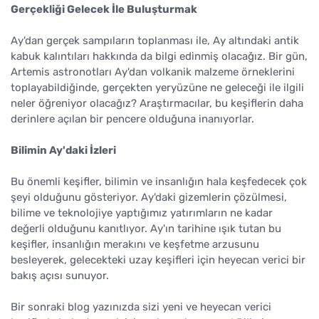
Gerçekliği Gelecek İle Buluşturmak
Ay'dan gerçek sampıların toplanması ile, Ay altındaki antik
kabuk kalıntıları hakkında da bilgi edinmiş olacağız. Bir gün,
Artemis astronotları Ay'dan volkanik malzeme örneklerini
toplayabildiğinde, gerçekten yeryüzüne ne geleceği ile ilgili
neler öğreniyor olacağız? Araştırmacılar, bu keşiflerin daha
derinlere açılan bir pencere olduğuna inanıyorlar.
Bilimin Ay'daki İzleri
Bu önemli keşifler, bilimin ve insanlığın hala keşfedecek çok
şeyi olduğunu gösteriyor. Ay'daki gizemlerin çözülmesi,
bilime ve teknolojiye yaptığımız yatırımların ne kadar
değerli olduğunu kanıtlıyor. Ay'ın tarihine ışık tutan bu
keşifler, insanlığın merakını ve keşfetme arzusunu
besleyerek, gelecekteki uzay keşifleri için heyecan verici bir
bakış açısı sunuyor.
Bir sonraki blog yazınızda sizi yeni ve heyecan verici