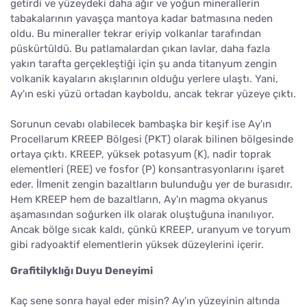
getirdi ve yüzeydeki daha ağır ve yoğun minerallerin
tabakalarının yavaşça mantoya kadar batmasına neden
oldu. Bu mineraller tekrar eriyip volkanlar tarafından
püskürtüldü. Bu patlamalardan çıkan lavlar, daha fazla
yakın tarafta gerçekleştiği için şu anda titanyum zengin
volkanik kayaların akışlarının olduğu yerlere ulaştı. Yani,
Ay'ın eski yüzü ortadan kayboldu, ancak tekrar yüzeye çıktı.
Sorunun cevabı olabilecek bambaşka bir keşif ise Ay'ın
Procellarum KREEP Bölgesi (PKT) olarak bilinen bölgesinde
ortaya çıktı. KREEP, yüksek potasyum (K), nadir toprak
elementleri (REE) ve fosfor (P) konsantrasyonlarını işaret
eder. İlmenit zengin bazaltların bulunduğu yer de burasıdır.
Hem KREEP hem de bazaltların, Ay'ın magma okyanus
aşamasından soğurken ilk olarak oluştuğuna inanılıyor.
Ancak bölge sıcak kaldı, çünkü KREEP, uranyum ve toryum
gibi radyoaktif elementlerin yüksek düzeylerini içerir.
Grafitilyklığı Duyu Deneyimi
Kaç sene sonra hayal eder misin? Ay'ın yüzeyinin altında