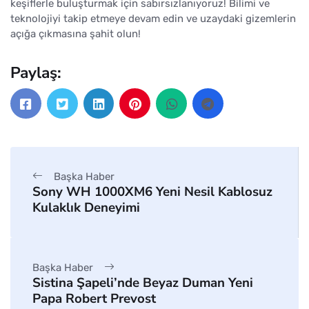
keşiflerle buluşturmak için sabırsızlanıyoruz! Bilimi ve
teknolojiyi takip etmeye devam edin ve uzaydaki gizemlerin
açığa çıkmasına şahit olun!
Paylaş:
Başka Haber
Sony WH 1000XM6 Yeni Nesil Kablosuz
Kulaklık Deneyimi
Başka Haber
Sistina Şapeli’nde Beyaz Duman Yeni
Papa Robert Prevost