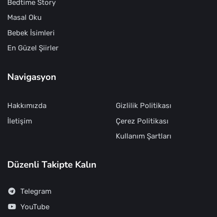
Bedtime Story
Masal Oku
Bebek İsimleri
En Güzel Şiirler
Navigasyon
Hakkımızda
Gizlilik Politikası
İletişim
Çerez Politikası
Kullanım Şartları
Düzenli Takipte Kalın
Telegram
YouTube