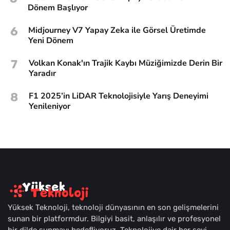
Dönem Başlıyor
6
Midjourney V7 Yapay Zeka ile Görsel Üretimde
Yeni Dönem
7
Volkan Konak'ın Trajik Kaybı Müziğimizde Derin Bir
Yaradır
8
F1 2025’in LiDAR Teknolojisiyle Yarış Deneyimi
Yenileniyor
Yüksek Teknoloji, teknoloji dünyasının en son gelişmelerini
sunan bir platformdur. Bilgiyi basit, anlaşılır ve profesyonel
bir dilde sunmayı hedefliyoruz. Teknolojiye dair her şeyi