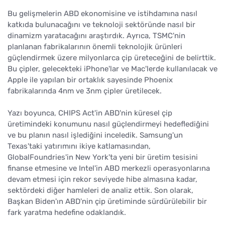
Bu gelişmelerin ABD ekonomisine ve istihdamına nasıl
katkıda bulunacağını ve teknoloji sektöründe nasıl bir
dinamizm yaratacağını araştırdık. Ayrıca, TSMC'nin
planlanan fabrikalarının önemli teknolojik ürünleri
güçlendirmek üzere milyonlarca çip üreteceğini de belirttik.
Bu çipler, gelecekteki iPhone'lar ve Mac'lerde kullanılacak ve
Apple ile yapılan bir ortaklık sayesinde Phoenix
fabrikalarında 4nm ve 3nm çipler üretilecek.
Yazı boyunca, CHIPS Act'in ABD'nin küresel çip
üretimindeki konumunu nasıl güçlendirmeyi hedeflediğini
ve bu planın nasıl işlediğini inceledik. Samsung'un
Texas'taki yatırımını ikiye katlamasından,
GlobalFoundries'in New York'ta yeni bir üretim tesisini
finanse etmesine ve Intel'in ABD merkezli operasyonlarına
devam etmesi için rekor seviyede hibe almasına kadar,
sektördeki diğer hamleleri de analiz ettik. Son olarak,
Başkan Biden'ın ABD'nin çip üretiminde sürdürülebilir bir
fark yaratma hedefine odaklandık.