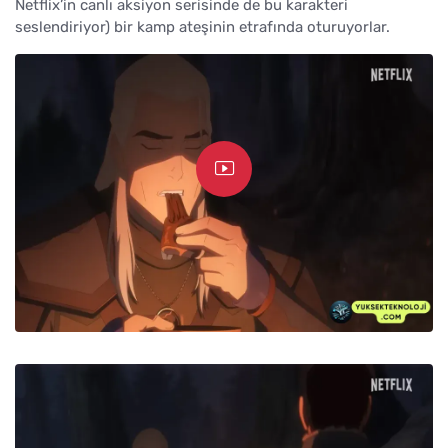
Netflix’in canlı aksiyon serisinde de bu karakteri
seslendiriyor) bir kamp ateşinin etrafında oturuyorlar.