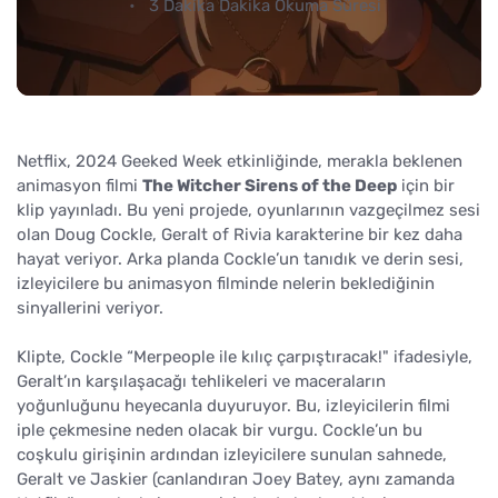
3 Dakika Dakika Okuma Süresi
Netflix, 2024 Geeked Week etkinliğinde, merakla beklenen
animasyon filmi
The Witcher Sirens of the Deep
için bir
klip yayınladı. Bu yeni projede, oyunlarının vazgeçilmez sesi
olan Doug Cockle, Geralt of Rivia karakterine bir kez daha
hayat veriyor. Arka planda Cockle’un tanıdık ve derin sesi,
izleyicilere bu animasyon filminde nelerin beklediğinin
sinyallerini veriyor.
Klipte, Cockle “Merpeople ile kılıç çarpıştıracak!" ifadesiyle,
Geralt’ın karşılaşacağı tehlikeleri ve maceraların
yoğunluğunu heyecanla duyuruyor. Bu, izleyicilerin filmi
iple çekmesine neden olacak bir vurgu. Cockle’un bu
coşkulu girişinin ardından izleyicilere sunulan sahnede,
Geralt ve Jaskier (canlandıran Joey Batey, aynı zamanda