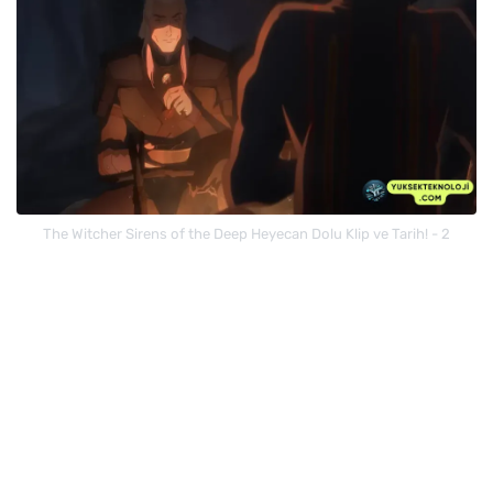
The Witcher Sirens of the Deep Heyecan Dolu Klip ve Tarih! - 2