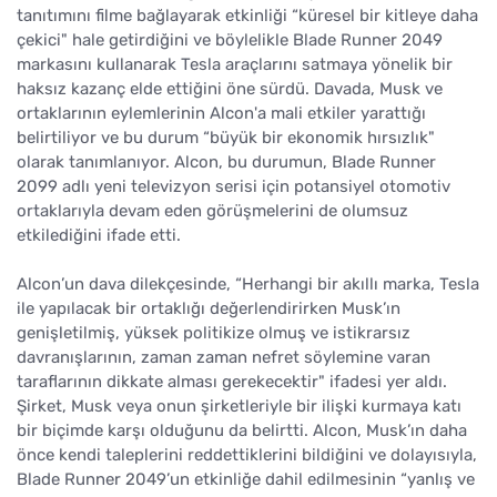
tanıtımını filme bağlayarak etkinliği “küresel bir kitleye daha
çekici" hale getirdiğini ve böylelikle Blade Runner 2049
markasını kullanarak Tesla araçlarını satmaya yönelik bir
haksız kazanç elde ettiğini öne sürdü. Davada, Musk ve
ortaklarının eylemlerinin Alcon'a mali etkiler yarattığı
belirtiliyor ve bu durum “büyük bir ekonomik hırsızlık"
olarak tanımlanıyor. Alcon, bu durumun, Blade Runner
2099 adlı yeni televizyon serisi için potansiyel otomotiv
ortaklarıyla devam eden görüşmelerini de olumsuz
etkilediğini ifade etti.
Alcon’un dava dilekçesinde, “Herhangi bir akıllı marka, Tesla
ile yapılacak bir ortaklığı değerlendirirken Musk’ın
genişletilmiş, yüksek politikize olmuş ve istikrarsız
davranışlarının, zaman zaman nefret söylemine varan
taraflarının dikkate alması gerekecektir" ifadesi yer aldı.
Şirket, Musk veya onun şirketleriyle bir ilişki kurmaya katı
bir biçimde karşı olduğunu da belirtti. Alcon, Musk’ın daha
önce kendi taleplerini reddettiklerini bildiğini ve dolayısıyla,
Blade Runner 2049’un etkinliğe dahil edilmesinin “yanlış ve