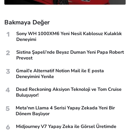
Bakmaya Değer
1
Sony WH 1000XM6 Yeni Nesil Kablosuz Kulaklık
Deneyimi
2
Sistina Şapeli’nde Beyaz Duman Yeni Papa Robert
Prevost
3
Gmail'e Alternatif Notion Mail ile E posta
Deneyimini Yenile
4
Dead Reckoning Aksiyon Teknoloji ve Tom Cruise
Buluşuyor!
5
Meta'nın Llama 4 Serisi Yapay Zekada Yeni Bir
Dönem Başlıyor
6
Midjourney V7 Yapay Zeka ile Görsel Üretimde