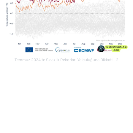
Temmuz 2024'te Sıcaklık Rekorları Yolculuğuna Dikkat! - 2