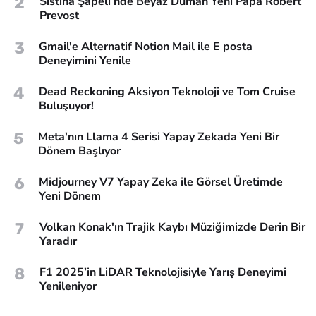
2
Sistina Şapeli’nde Beyaz Duman Yeni Papa Robert
Prevost
3
Gmail'e Alternatif Notion Mail ile E posta
Deneyimini Yenile
4
Dead Reckoning Aksiyon Teknoloji ve Tom Cruise
Buluşuyor!
5
Meta'nın Llama 4 Serisi Yapay Zekada Yeni Bir
Dönem Başlıyor
6
Midjourney V7 Yapay Zeka ile Görsel Üretimde
Yeni Dönem
7
Volkan Konak'ın Trajik Kaybı Müziğimizde Derin Bir
Yaradır
8
F1 2025’in LiDAR Teknolojisiyle Yarış Deneyimi
Yenileniyor