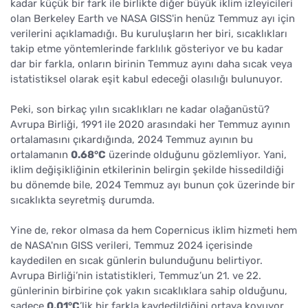
kadar küçük bir fark ile birlikte diğer büyük iklim izleyicileri
olan Berkeley Earth ve NASA GISS'in henüz Temmuz ayı için
verilerini açıklamadığı. Bu kuruluşların her biri, sıcaklıkları
takip etme yöntemlerinde farklılık gösteriyor ve bu kadar
dar bir farkla, onların birinin Temmuz ayını daha sıcak veya
istatistiksel olarak eşit kabul edeceği olasılığı bulunuyor.
Peki, son birkaç yılın sıcaklıkları ne kadar olağanüstü?
Avrupa Birliği, 1991 ile 2020 arasındaki her Temmuz ayının
ortalamasını çıkardığında, 2024 Temmuz ayının bu
ortalamanın
0.68°C
üzerinde olduğunu gözlemliyor. Yani,
iklim değişikliğinin etkilerinin belirgin şekilde hissedildiği
bu dönemde bile, 2024 Temmuz ayı bunun çok üzerinde bir
sıcaklıkta seyretmiş durumda.
Yine de, rekor olmasa da hem Copernicus iklim hizmeti hem
de NASA'nın GISS verileri, Temmuz 2024 içerisinde
kaydedilen en sıcak günlerin bulunduğunu belirtiyor.
Avrupa Birliği’nin istatistikleri, Temmuz’un 21. ve 22.
günlerinin birbirine çok yakın sıcaklıklara sahip olduğunu,
sadece
0.01°C
’lik bir farkla kaydedildiğini ortaya koyuyor.