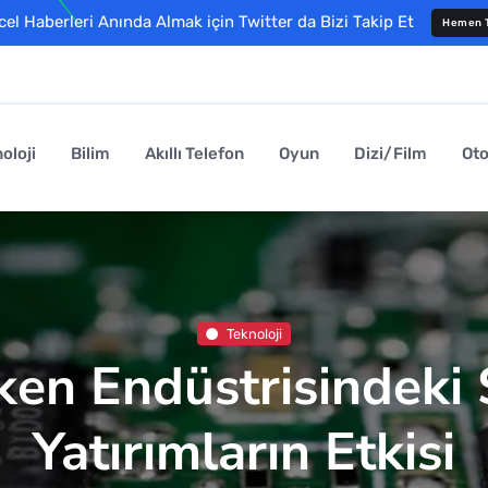
l Haberleri Anında Almak için Twitter da Bizi Takip Et
Hemen T
oloji
Bilim
Akıllı Telefon
Oyun
Dizi/Film
Ot
Teknoloji
tken Endüstrisindeki 
Yatırımların Etkisi