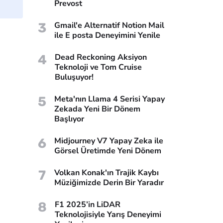
Prevost
3
Gmail'e Alternatif Notion Mail
ile E posta Deneyimini Yenile
4
Dead Reckoning Aksiyon
Teknoloji ve Tom Cruise
Buluşuyor!
5
Meta'nın Llama 4 Serisi Yapay
Zekada Yeni Bir Dönem
Başlıyor
6
Midjourney V7 Yapay Zeka ile
Görsel Üretimde Yeni Dönem
7
Volkan Konak'ın Trajik Kaybı
Müziğimizde Derin Bir Yaradır
8
F1 2025’in LiDAR
Teknolojisiyle Yarış Deneyimi