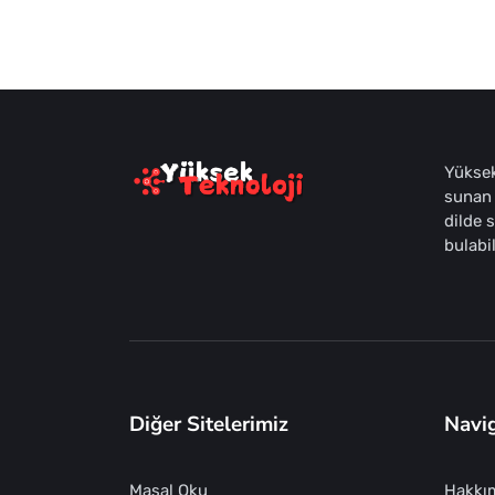
Yüksek
sunan 
dilde 
bulabil
Diğer Sitelerimiz
Navi
Masal Oku
Hakkı