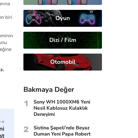
arına
Oyun
n biri
neminin
Dizi / Film
munu
ceğine
Otomobil
z.
Bakmaya Değer
1
Sony WH 1000XM6 Yeni
Nesil Kablosuz Kulaklık
Deneyimi
2
Sistina Şapeli’nde Beyaz
ni
Duman Yeni Papa Robert
st