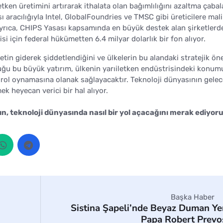
etken üretimini artırarak ithalata olan bağımlılığını azaltma çabal
sı aracılığıyla Intel, GlobalFoundries ve TMSC gibi üreticilere mali
Ayrıca, CHIPS Yasası kapsamında en büyük destek alan şirketlerde
si için federal hükümetten 6.4 milyar dolarlık bir fon alıyor.
etin giderek şiddetlendiğini ve ülkelerin bu alandaki stratejik ö
duğu bu büyük yatırım, ülkenin yarıiletken endüstrisindeki konu
 rol oynamasına olanak sağlayacaktır. Teknoloji dünyasının gele
ek heyecan verici bir hal alıyor.
ın, teknoloji dünyasında nasıl bir yol açacağını merak ediyoru
Başka Haber
Sistina Şapeli’nde Beyaz Duman Ye
Papa Robert Prevo