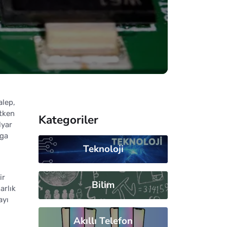
alep,
etken
Kategoriler
lyar
nga
Teknoloji
ir
Bilim
arlık
ayı
Akıllı Telefon