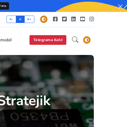
ıkla
A-
A
A+
omobil
Telegrama Katıl
Stratejik