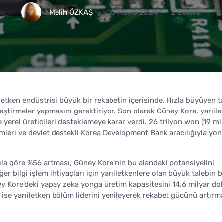
Melih ÖZKAŞ
25 Mayıs 2024
2 Dakika
letken endüstrisi büyük bir rekabetin içerisinde. Hızla büyüyen t
ileştirmeler yapmasını gerektiriyor. Son olarak Güney Kore, yarıil
yerel üreticileri desteklemeye karar verdi. 26 trilyon won (19 mi
rimleri ve devlet destekli Korea Development Bank aracılığıyla yo
yıla göre %56 artması, Güney Kore'nin bu alandaki potansiyelini
er bilgi işlem ihtiyaçları için yarıiletkenlere olan büyük talebin b
y Kore'deki yapay zeka yonga üretim kapasitesini 14.6 milyar dol
 ise yarıiletken bölüm liderini yenileyerek rekabet gücünü artırm