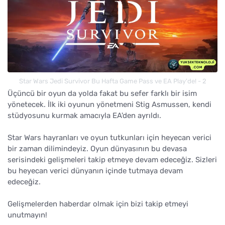
Star Wars Jedi Survivor Bu Hafta Game Pass ve EA Play'de! - 2
Üçüncü bir oyun da yolda fakat bu sefer farklı bir isim
yönetecek. İlk iki oyunun yönetmeni Stig Asmussen, kendi
stüdyosunu kurmak amacıyla EA'den ayrıldı.
Star Wars hayranları ve oyun tutkunları için heyecan verici
bir zaman dilimindeyiz. Oyun dünyasının bu devasa
serisindeki gelişmeleri takip etmeye devam edeceğiz. Sizleri
bu heyecan verici dünyanın içinde tutmaya devam
edeceğiz.
Gelişmelerden haberdar olmak için bizi takip etmeyi
unutmayın!