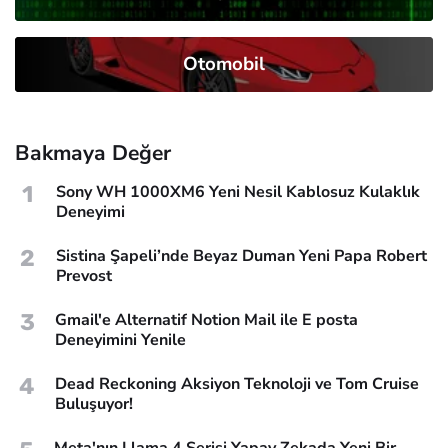
Otomobil
Bakmaya Değer
1
Sony WH 1000XM6 Yeni Nesil Kablosuz Kulaklık
Deneyimi
2
Sistina Şapeli’nde Beyaz Duman Yeni Papa Robert
Prevost
3
Gmail'e Alternatif Notion Mail ile E posta
Deneyimini Yenile
4
Dead Reckoning Aksiyon Teknoloji ve Tom Cruise
Buluşuyor!
Meta'nın Llama 4 Serisi Yapay Zekada Yeni Bir