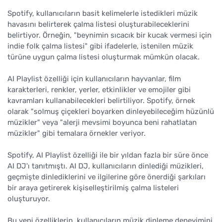
Spotify, kullanıcıların basit kelimelerle istedikleri müzik
havasını belirterek çalma listesi oluşturabileceklerini
belirtiyor. Örneğin, "beynimin sıcacık bir kucak vermesi için
indie folk çalma listesi" gibi ifadelerle, istenilen müzik
türüne uygun çalma listesi oluşturmak mümkün olacak.
AI Playlist özelliği için kullanıcıların hayvanlar, film
karakterleri, renkler, yerler, etkinlikler ve emojiler gibi
kavramları kullanabilecekleri belirtiliyor. Spotify, örnek
olarak "solmuş çiçekleri boyarken dinleyebileceğim hüzünlü
müzikler" veya "alerji mevsimi boyunca beni rahatlatan
müzikler" gibi temalara örnekler veriyor.
Spotify, AI Playlist özelliği ile bir yıldan fazla bir süre önce
AI DJ'ı tanıtmıştı. AI DJ, kullanıcıların dinlediği müzikleri,
geçmişte dinlediklerini ve ilgilerine göre önerdiği şarkıları
bir araya getirerek kişiselleştirilmiş çalma listeleri
oluşturuyor.
Bu yeni özelliklerin, kullanıcıların müzik dinleme deneyimini