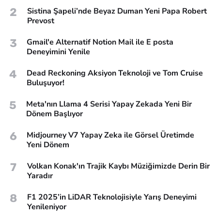
2
Sistina Şapeli’nde Beyaz Duman Yeni Papa Robert
Prevost
3
Gmail'e Alternatif Notion Mail ile E posta
Deneyimini Yenile
4
Dead Reckoning Aksiyon Teknoloji ve Tom Cruise
Buluşuyor!
5
Meta'nın Llama 4 Serisi Yapay Zekada Yeni Bir
Dönem Başlıyor
6
Midjourney V7 Yapay Zeka ile Görsel Üretimde
Yeni Dönem
7
Volkan Konak'ın Trajik Kaybı Müziğimizde Derin Bir
Yaradır
8
F1 2025’in LiDAR Teknolojisiyle Yarış Deneyimi
Yenileniyor