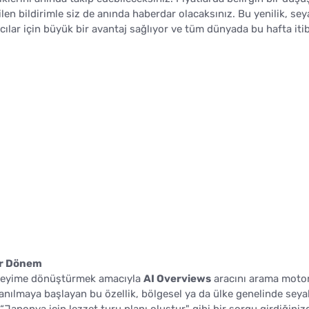
len bildirimle siz de anında haberdar olacaksınız. Bu yenilik, se
cılar için büyük bir avantaj sağlıyor ve tüm dünyada bu hafta itib
ir Dönem
deneyime dönüştürmek amacıyla
AI Overviews
aracını arama moto
lanılmaya başlayan bu özellik, bölgesel ya da ülke genelinde sey
“Japonya için lezzet turu planı oluştur" gibi bir sorgu girdiğiniz