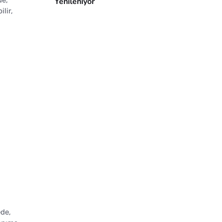
Yenileniyor
lir,
ede,