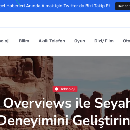
l Haberleri Anında Almak için Twitter da Bizi Takip Et
Hemen T
oloji
Bilim
Akıllı Telefon
Oyun
Dizi/Film
Ot
Teknoloji
I Overviews ile Seya
Deneyimini Geliştirin