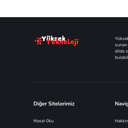
Yüksek
sunan 
dilde 
bulabil
Diğer Sitelerimiz
Navi
Masal Oku
Hakkı