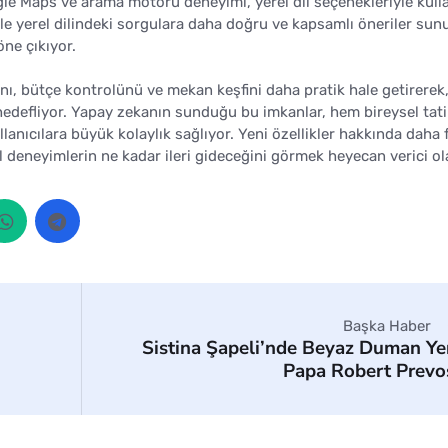
le Maps ve arama motoru deneyimi, yerel dil seçenekleriyle kul
llikle yerel dilindeki sorgulara daha doğru ve kapsamlı öneriler sun
öne çıkıyor.
ı, bütçe kontrolünü ve mekan keşfini daha pratik hale getirerek
hedefliyor. Yapay zekanın sunduğu bu imkanlar, hem bireysel tati
anıcılara büyük kolaylık sağlıyor. Yeni özellikler hakkında daha 
al deneyimlerin ne kadar ileri gideceğini görmek heyecan verici ol
Başka Haber
Sistina Şapeli’nde Beyaz Duman Ye
Papa Robert Prevo