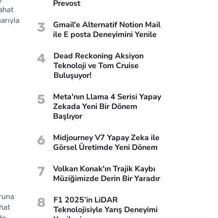
Prevost
yahat
arıyla
3
Gmail'e Alternatif Notion Mail
ile E posta Deneyimini Yenile
4
Dead Reckoning Aksiyon
Teknoloji ve Tom Cruise
Buluşuyor!
5
Meta'nın Llama 4 Serisi Yapay
Zekada Yeni Bir Dönem
Başlıyor
6
Midjourney V7 Yapay Zeka ile
Görsel Üretimde Yeni Dönem
7
Volkan Konak'ın Trajik Kaybı
Müziğimizde Derin Bir Yaradır
runa
8
F1 2025’in LiDAR
ahat
Teknolojisiyle Yarış Deneyimi
de,