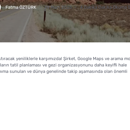
Fatma ÖZTÜRK
29 Mart 2025
4 Dakika Dakika Okuma 
ştıracak yeniliklerle karşımızda! Şirket, Google Maps ve arama m
ıların tatil planlaması ve gezi organizasyonunu daha keyifli hale
lanıma sunulan ve dünya genelinde takip aşamasında olan önemli