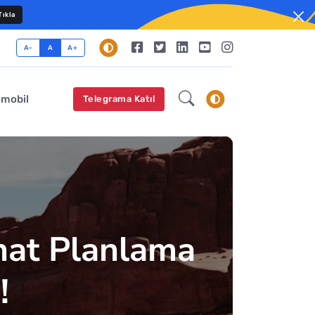
ıkla
A-
A
A+
omobil
Telegrama Katıl
hat Planlama
!