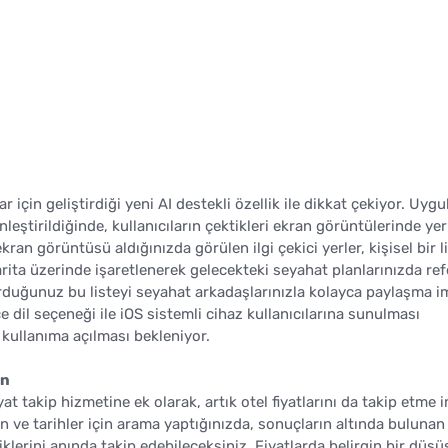
 için geliştirdiği yeni AI destekli özellik ile dikkat çekiyor. Uyg
nleştirildiğinde, kullanıcıların çektikleri ekran görüntülerinde yer
ran görüntüsü aldığınızda görülen ilgi çekici yerler, kişisel bir l
arita üzerinde işaretlenerek gelecekteki seyahat planlarınızda re
urduğunuz bu listeyi seyahat arkadaşlarınızla kolayca paylaşma i
e dil seçeneği ile iOS sistemli cihaz kullanıcılarına sunulması
kullanıma açılması bekleniyor.
in
t takip hizmetine ek olarak, artık otel fiyatlarını da takip etme 
n ve tarihler için arama yaptığınızda, sonuçların altında buluna
klerini anında takip edebileceksiniz. Fiyatlarda belirgin bir düşü