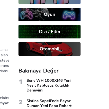
Oyun
Dizi / Film
Otomobil
ulama
 alan
isteye
ferans
Bakmaya Değer
mkânı
1
Sony WH 1000XM6 Yeni
Nesil Kablosuz Kulaklık
Deneyimi
imkânı
2
Sistina Şapeli’nde Beyaz
n
fiyat
Duman Yeni Papa Robert
ş