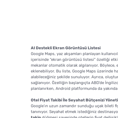
AI Destekli Ekran Görüntüsü Listesi
Google Maps, yaz akşamları planlayan kullanıcılar
içerisinde “ekran görüntüsü listesi" özelliği etki
mekanlar otomatik olarak algılanıyor. Böylece, ek
eklenebiliyor. Bu liste, Google Maps üzerinde h
alabileceğiniz şekilde sunuluyor. Ayrıca, oluşt
sağlanıyor. Özelliğin başlangıçta ABD’de İngilizc
planlanırken, Android platformunda da yakında 
Otel Fiyat Takibi İle Seyahat Bütçenizi Yönet
Google’ın uzun zamandır sunduğu uçak bileti fiya
tanınıyor. Seyahat etmek istediğiniz destinasyo
takip
düğmesi sayesinde otellerin fiyat değişikli