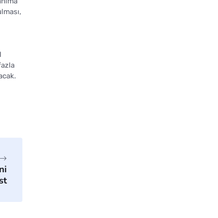
lanıma
ulması,
,
l
fazla
acak.
ni
st