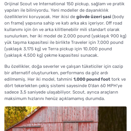
Orijinal Scout ve International 150 pickup, sağlam ve pratik
yapıları ile biliniyordu. Yeni modeller de dayanıklılık
özelliklerini koruyacak. Her ikisi de
gövde üzeri şasi
(body
on frame) yapısına sahip ve katı arka aks içeriyor. Off road
kullanımı için ön ve arka kilitlenebilir mili standart olarak
sunulurken, her iki model de 2,000 pound (yaklaşık 900 kg)
yük taşıma kapasitesi ile birlikte Traveler için 7,000 pound
(yaklaşık 3,175 kg) ve Terra pickup için 10,000 pound
(yaklaşık 4,500 kg) çekme kapasitesi sunacak.
Bu özellikler, doğa severler ve çalışan tüketiciler için cazip
bir alternatif oluştururken, performans da göz ardı
edilmemiş. Her iki model, tahmini
1,000 pound foot
tork ve
dört tekerlekten çekiş sistemi sayesinde 0'dan 60 MPH'ye
sadece 3,5 saniyede ulaşabiliyor. Scout, ayrıca araçların
maksimum hızlarını henüz açıklamamış durumda.