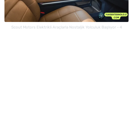
Scout Motors Elektrikli Araçlarla Nostaljik Yolculuk Başlıyor - 4