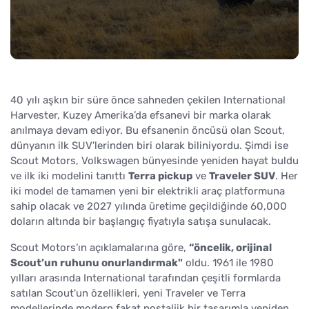
40 yılı aşkın bir süre önce sahneden çekilen International
Harvester, Kuzey Amerika’da efsanevi bir marka olarak
anılmaya devam ediyor. Bu efsanenin öncüsü olan Scout,
dünyanın ilk SUV'lerinden biri olarak biliniyordu. Şimdi ise
Scout Motors, Volkswagen bünyesinde yeniden hayat buldu
ve ilk iki modelini tanıttı
Terra pickup
ve
Traveler SUV
. Her
iki model de tamamen yeni bir elektrikli araç platformuna
sahip olacak ve 2027 yılında üretime geçildiğinde 60,000
doların altında bir başlangıç fiyatıyla satışa sunulacak.
Scout Motors’ın açıklamalarına göre,
“öncelik, orijinal
Scout’un ruhunu onurlandırmak"
oldu. 1961 ile 1980
yılları arasında International tarafından çeşitli formlarda
satılan Scout'un özellikleri, yeni Traveler ve Terra
modellerinde modern fakat nostaljik bir tasarımla yeniden