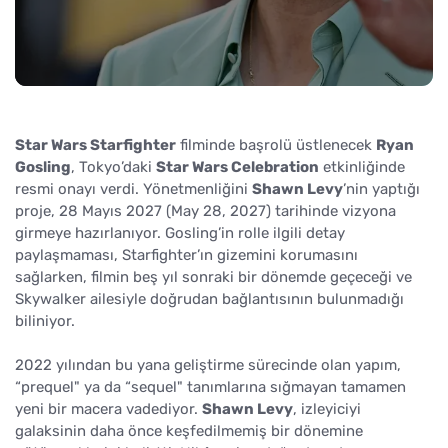
Star Wars Starfighter
filminde başrolü üstlenecek
Ryan
Gosling
, Tokyo’daki
Star Wars Celebration
etkinliğinde
resmi onayı verdi. Yönetmenliğini
Shawn Levy
’nin yaptığı
proje, 28 Mayıs 2027 (May 28, 2027) tarihinde vizyona
girmeye hazırlanıyor. Gosling’in rolle ilgili detay
paylaşmaması, Starfighter’ın gizemini korumasını
sağlarken, filmin beş yıl sonraki bir dönemde geçeceği ve
Skywalker ailesiyle doğrudan bağlantısının bulunmadığı
biliniyor.
2022 yılından bu yana geliştirme sürecinde olan yapım,
“prequel" ya da “sequel" tanımlarına sığmayan tamamen
yeni bir macera vadediyor.
Shawn Levy
, izleyiciyi
galaksinin daha önce keşfedilmemiş bir dönemine