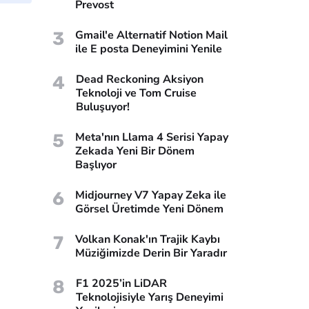
Prevost
3
Gmail'e Alternatif Notion Mail
ile E posta Deneyimini Yenile
4
Dead Reckoning Aksiyon
Teknoloji ve Tom Cruise
Buluşuyor!
5
Meta'nın Llama 4 Serisi Yapay
Zekada Yeni Bir Dönem
Başlıyor
6
Midjourney V7 Yapay Zeka ile
Görsel Üretimde Yeni Dönem
7
Volkan Konak'ın Trajik Kaybı
Müziğimizde Derin Bir Yaradır
8
F1 2025’in LiDAR
Teknolojisiyle Yarış Deneyimi