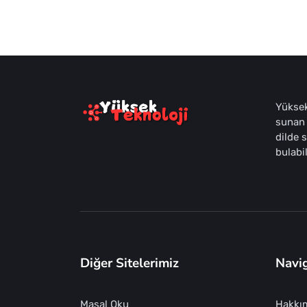
Yüksek
sunan 
dilde 
bulabil
Diğer Sitelerimiz
Navi
Masal Oku
Hakkı