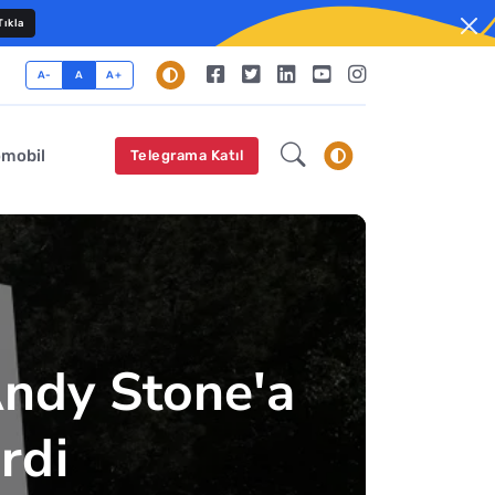
ıkla
A-
A
A+
omobil
Telegrama Katıl
ndy Stone'a
rdi