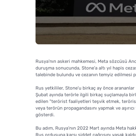
Rusya'nın askeri mahkemesi, Meta sözcüsü Andy
duruşma sonucunda, Stone'a altı yıl hapis cezası
talebinde bulundu ve cezanın temyiz edilmesi p
Rus yetkililer, Stone'u birkaç ay önce arananl
Şubat ayında terörle ilgili birkaç suçlamayla bi
edilen "terörist faaliyetleri teşvik etmek, terör
veya terörün propagandasını yapmak ve aşırıcı f
gösterdi.
Bu adım, Rusya'nın 2022 Mart ayında Meta hakkı
Rus ordusuna karşı şiddet çağrısını yasak kaldır