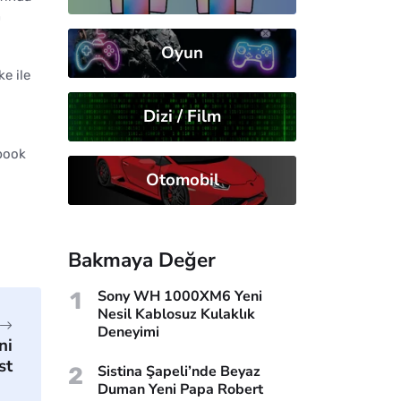
n
Oyun
e ile
Dizi / Film
ebook
Otomobil
Bakmaya Değer
1
Sony WH 1000XM6 Yeni
Nesil Kablosuz Kulaklık
Deneyimi
ni
st
2
Sistina Şapeli’nde Beyaz
Duman Yeni Papa Robert