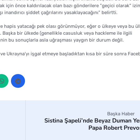
k için önce kaldırılacak olan bazı gönderilere "geçici olarak" izi
şı inandırıcı şiddet çağrılarını yasaklayacağını" belirtti.
e hapis yatacağı pek olası görünmüyor, eğer o ülkeye veya bu ülk
Başka bir ülkede (genellikle casusluk veya hackleme ile ilgili
şinin bu sonuçlarla asla uğraşması yaygın bir durum değil.
dı ve Ukrayna'yı işgal etmeye başladıktan kısa bir süre sonra Fac
Başka Haber
Sistina Şapeli’nde Beyaz Duman Ye
Papa Robert Prevo