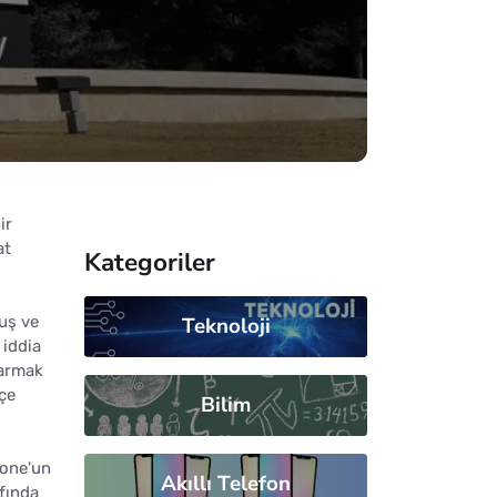
ir
at
Kategoriler
uş ve
Teknoloji
 iddia
karmak
çe
Bilim
tone'un
Akıllı Telefon
rfında