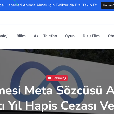
l Haberleri Anında Almak için Twitter da Bizi Takip Et
Hemen T
oloji
Bilim
Akıllı Telefon
Oyun
Dizi/Film
Ot
Teknoloji
esi Meta Sözcüsü A
tı Yıl Hapis Cezası Ve