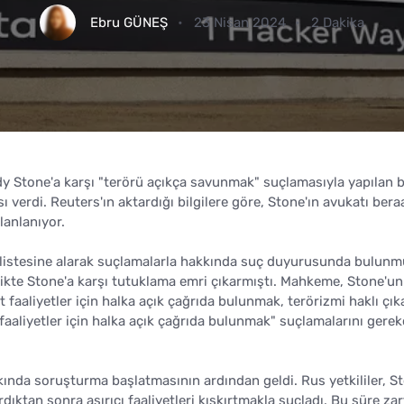
Ebru GÜNEŞ
23 Nisan 2024
2 Dakika
 Stone'a karşı "terörü açıkça savunmak" suçlamasıyla yapılan b
 verdi. Reuters'ın aktardığı bilgilere göre, Stone'ın avukatı bera
lanlanıyor.
ar listesine alarak suçlamalarla hakkında suç duyurusunda bulunm
rlikte Stone'a karşı tutuklama emri çıkarmıştı. Mahkeme, Stone'un
ist faaliyetler için halka açık çağrıda bulunmak, terörizmi haklı çı
aaliyetler için halka açık çağrıda bulunmak" suçlamalarını gerek
nda soruşturma başlatmasının ardından geldi. Rus yetkililer, S
dıktan sonra aşırıcı faaliyetleri kışkırtmakla suçladı. Bu süre za