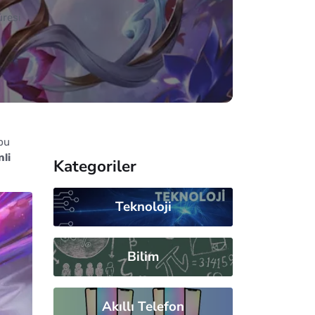
üresi
bu
nli
Kategoriler
Teknoloji
Bilim
Akıllı Telefon