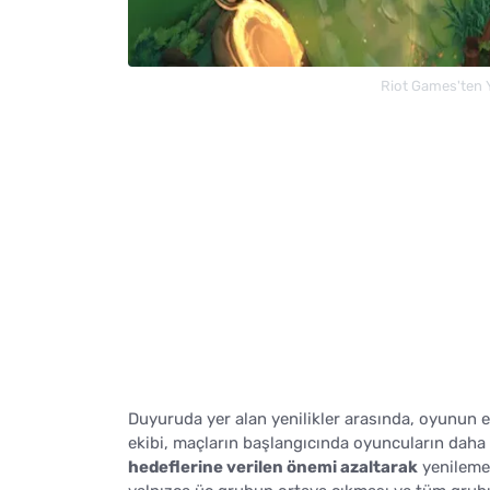
Riot Games'ten Y
Duyuruda yer alan yenilikler arasında, oyunun er
ekibi, maçların başlangıcında oyuncuların daha
hedeflerine verilen önemi azaltarak
yenilemel