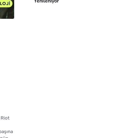
Yenileniyor
 Riot
başına