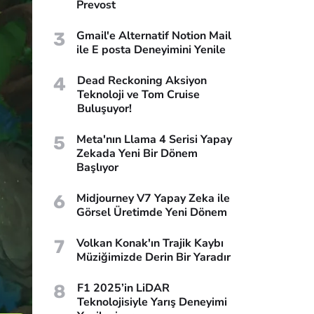
Prevost
3
Gmail'e Alternatif Notion Mail
ile E posta Deneyimini Yenile
4
Dead Reckoning Aksiyon
Teknoloji ve Tom Cruise
Buluşuyor!
5
Meta'nın Llama 4 Serisi Yapay
Zekada Yeni Bir Dönem
Başlıyor
6
Midjourney V7 Yapay Zeka ile
Görsel Üretimde Yeni Dönem
7
Volkan Konak'ın Trajik Kaybı
Müziğimizde Derin Bir Yaradır
8
F1 2025’in LiDAR
Teknolojisiyle Yarış Deneyimi