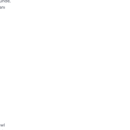
ünde,
anı
awl