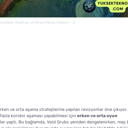
enilikler Atakhan ve Brawl Modu Geliyor! - 2
ken ve orta aşama stratejilerine yapılan revizyonlar öne çıkıyor.
 fazla koridor aşaması yapabilmesi için
erken ve orta oyun
er yaptı. Bu bağlamda, Void Grubs yeniden dengelenirken, maç 