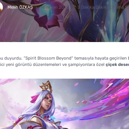
Melih ÖZKAŞ
16 Nisan 2025
3 Dakika Dakika Okuma S
u duyurdu. “Spirit Blossom Beyond" temasıyla hayata geçirilen 
çici yeni görüntü düzenlemeleri ve şampiyonlara özel
çiçek dese