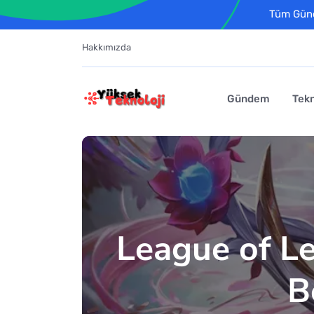
Tüm Günce
Hakkımızda
Gündem
Tekn
League of L
B