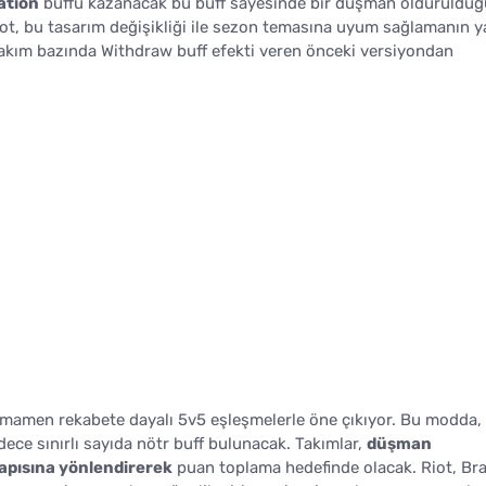
cation
buffu kazanacak bu buff sayesinde bir düşman öldürüldüğ
Riot, bu tasarım değişikliği ile sezon temasına uyum sağlamanın y
takım bazında Withdraw buff efekti veren önceki versiyondan
amamen rekabete dayalı 5v5 eşleşmelerle öne çıkıyor. Bu modda,
adece sınırlı sayıda nötr buff bulunacak. Takımlar,
düşman
kapısına yönlendirerek
puan toplama hedefinde olacak. Riot, Br