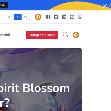
ıkla
A-
A
A+
omobil
Telegrama Katıl
irit Blossom
r?