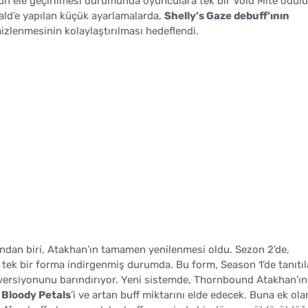
un ele geçirilmesi durumunda oyunculara tek bir Void Mite ödül
erald’e yapılan küçük ayarlamalarda,
Shelly’s Gaze debuff’ının
lenmesinin kolaylaştırılması hedeflendi.
ından biri, Atakhan’ın tamamen yenilenmesi oldu. Sezon 2’de,
a tek bir forma indirgenmiş durumda. Bu form, Season 1’de tanıtı
 versiyonunu barındırıyor. Yeni sistemde, Thornbound Atakhan’ın
 Bloody Petals
’i ve artan buff miktarını elde edecek. Buna ek ola