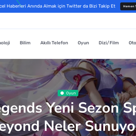
l Haberleri Anında Almak için Twitter da Bizi Takip Et
Hemen T
oloji
Bilim
Akıllı Telefon
Oyun
Dizi/Film
Ot
Oyun
egends Yeni Sezon Sp
eyond Neler Sunuyo