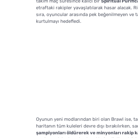
takım maç süresince kalıcı bir
Spiritual Purifi
etraftaki rakipler yavaşlatılarak hasar alacak. 
sıra, oyuncular arasında pek beğenilmeyen ve 
kurtulmayı hedefledi.
Oyunun yeni modlarından biri olan Brawl ise, t
haritanın tüm kuleleri devre dışı bırakılırken, s
şampiyonları öldürerek ve minyonları rakip 