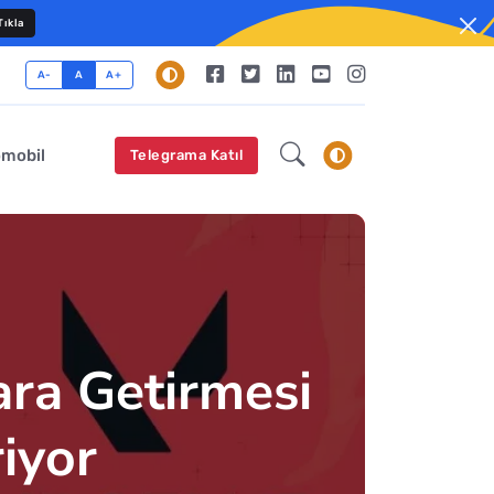
ıkla
A-
A
A+
omobil
Telegrama Katıl
ara Getirmesi
iyor