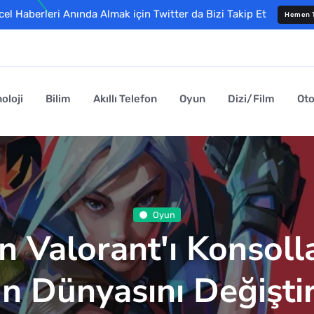
l Haberleri Anında Almak için Twitter da Bizi Takip Et
Hemen T
oloji
Bilim
Akıllı Telefon
Oyun
Dizi/Film
Ot
Oyun
n Valorant'ı Konsoll
n Dünyasını Değiştir