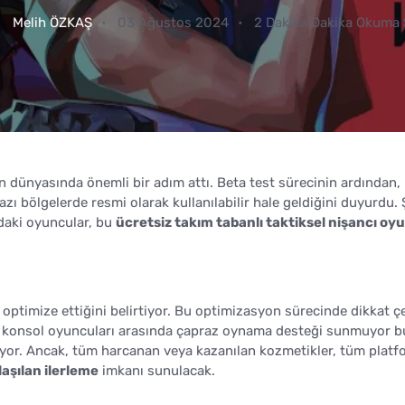
Melih ÖZKAŞ
03 Ağustos 2024
2 Dakika Dakika Okuma 
n dünyasında önemli bir adım attı. Beta test sürecinin ardından,
zı bölgelerde resmi olarak kullanılabilir hale geldiğini duyurdu.
daki oyuncular, bu
ücretsiz takım tabanlı taktiksel nişancı o
optimize ettiğini belirtiyor. Bu optimizasyon sürecinde dikkat ç
 konsol oyuncuları arasında çapraz oynama desteği sunmuyor b
yor. Ancak, tüm harcanan veya kazanılan kozmetikler, tüm platf
laşılan ilerleme
imkanı sunulacak.