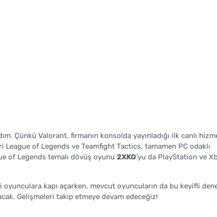
ım. Çünkü Valorant, firmanın konsolda yayınladığı ilk canlı hizm
leri League of Legends ve Teamfight Tactics, tamamen PC odaklı
gue of Legends temalı dövüş oyunu
2XKO
’yu da PlayStation ve X
ni oyunculara kapı açarken, mevcut oyuncuların da bu keyifli den
yacak. Gelişmeleri takip etmeye devam edeceğiz!