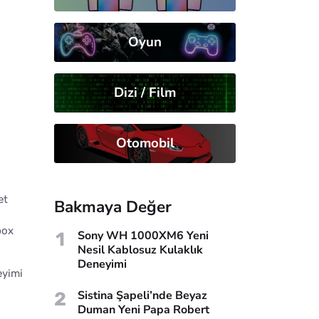
Oyun
Dizi / Film
Otomobil
et
Bakmaya Değer
box
1
Sony WH 1000XM6 Yeni
Nesil Kablosuz Kulaklık
Deneyimi
eyimi
2
Sistina Şapeli’nde Beyaz
Duman Yeni Papa Robert