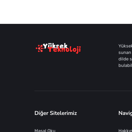
Yüksek
sunan 
dilde 
bulabil
Diğer Sitelerimiz
Navi
Masal Oku
Hakkı