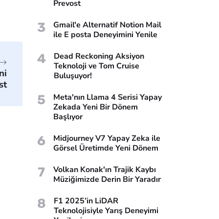
Prevost
3
Gmail'e Alternatif Notion Mail
ile E posta Deneyimini Yenile
4
Dead Reckoning Aksiyon
Teknoloji ve Tom Cruise
ni
Buluşuyor!
st
5
Meta'nın Llama 4 Serisi Yapay
Zekada Yeni Bir Dönem
Başlıyor
6
Midjourney V7 Yapay Zeka ile
Görsel Üretimde Yeni Dönem
7
Volkan Konak'ın Trajik Kaybı
Müziğimizde Derin Bir Yaradır
8
F1 2025’in LiDAR
Teknolojisiyle Yarış Deneyimi