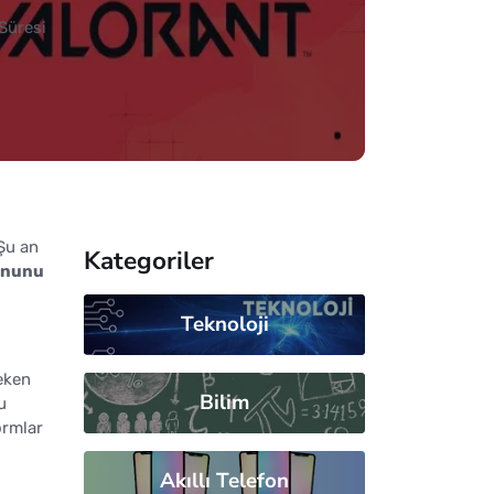
Süresi
 Şu an
Kategoriler
yununu
Teknoloji
eken
Bilim
u
ormlar
Akıllı Telefon