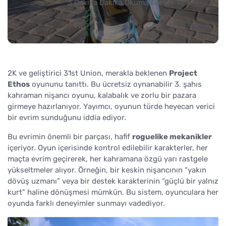
3 Dakika Dakika Okuma Süresi
2K ve geliştirici 31st Union, merakla beklenen
Project
Ethos
oyununu tanıttı. Bu ücretsiz oynanabilir 3. şahıs
kahraman nişancı oyunu, kalabalık ve zorlu bir pazara
girmeye hazırlanıyor. Yayımcı, oyunun türde heyecan verici
bir evrim sunduğunu iddia ediyor.
Bu evrimin önemli bir parçası, hafif
roguelike mekanikler
içeriyor. Oyun içerisinde kontrol edilebilir karakterler, her
maçta evrim geçirerek, her kahramana özgü yarı rastgele
yükseltmeler alıyor. Örneğin, bir keskin nişancının “yakın
dövüş uzmanı" veya bir destek karakterinin “güçlü bir yalnız
kurt" haline dönüşmesi mümkün. Bu sistem, oyunculara her
oyunda farklı deneyimler sunmayı vadediyor.