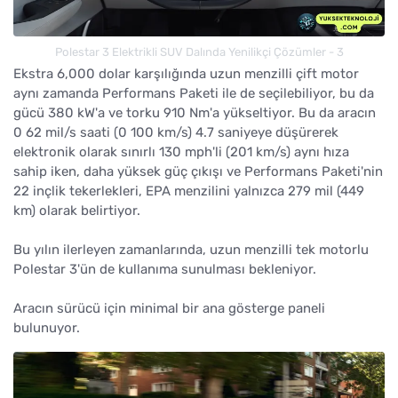
Polestar 3 Elektrikli SUV Dalında Yenilikçi Çözümler - 3
Ekstra 6,000 dolar karşılığında uzun menzilli çift motor
aynı zamanda Performans Paketi ile de seçilebiliyor, bu da
gücü 380 kW'a ve torku 910 Nm'a yükseltiyor. Bu da aracın
0 62 mil/s saati (0 100 km/s) 4.7 saniyeye düşürerek
elektronik olarak sınırlı 130 mph'li (201 km/s) aynı hıza
sahip iken, daha yüksek güç çıkışı ve Performans Paketi'nin
22 inçlik tekerlekleri, EPA menzilini yalnızca 279 mil (449
km) olarak belirtiyor.
Bu yılın ilerleyen zamanlarında, uzun menzilli tek motorlu
Polestar 3'ün de kullanıma sunulması bekleniyor.
Aracın sürücü için minimal bir ana gösterge paneli
bulunuyor.