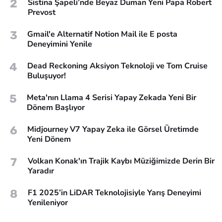
2
Sistina Şapeli’nde Beyaz Duman Yeni Papa Robert
Prevost
3
Gmail'e Alternatif Notion Mail ile E posta
Deneyimini Yenile
4
Dead Reckoning Aksiyon Teknoloji ve Tom Cruise
Buluşuyor!
5
Meta'nın Llama 4 Serisi Yapay Zekada Yeni Bir
Dönem Başlıyor
6
Midjourney V7 Yapay Zeka ile Görsel Üretimde
Yeni Dönem
7
Volkan Konak'ın Trajik Kaybı Müziğimizde Derin Bir
Yaradır
8
F1 2025’in LiDAR Teknolojisiyle Yarış Deneyimi
Yenileniyor