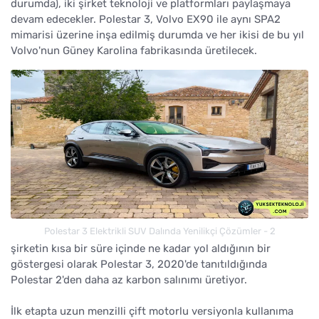
durumda), iki şirket teknoloji ve platformları paylaşmaya
devam edecekler. Polestar 3, Volvo EX90 ile aynı SPA2
mimarisi üzerine inşa edilmiş durumda ve her ikisi de bu yıl
Volvo'nun Güney Karolina fabrikasında üretilecek.
Polestar 3 Elektrikli SUV Dalında Yenilikçi Çözümler - 2
şirketin kısa bir süre içinde ne kadar yol aldığının bir
göstergesi olarak Polestar 3, 2020'de tanıtıldığında
Polestar 2'den daha az karbon salınımı üretiyor.
İlk etapta uzun menzilli çift motorlu versiyonla kullanıma