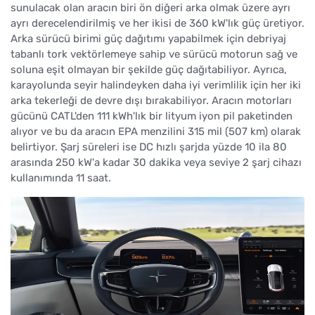
sunulacak olan aracın biri ön diğeri arka olmak üzere ayrı
ayrı derecelendirilmiş ve her ikisi de 360 kW'lık güç üretiyor.
Arka sürücü birimi güç dağıtımı yapabilmek için debriyaj
tabanlı tork vektörlemeye sahip ve sürücü motorun sağ ve
soluna eşit olmayan bir şekilde güç dağıtabiliyor. Ayrıca,
karayolunda seyir halindeyken daha iyi verimlilik için her iki
arka tekerleği de devre dışı bırakabiliyor. Aracın motorları
gücünü CATL'den 111 kWh'lık bir lityum iyon pil paketinden
alıyor ve bu da aracın EPA menzilini 315 mil (507 km) olarak
belirtiyor. Şarj süreleri ise DC hızlı şarjda yüzde 10 ila 80
arasında 250 kW'a kadar 30 dakika veya seviye 2 şarj cihazı
kullanımında 11 saat.