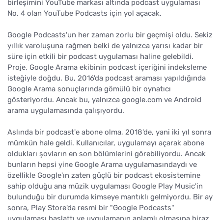
birleşimini YouTube markası altında podcast uygulaması
No. 4 olan YouTube Podcasts için yol açacak.
Google Podcasts'un her zaman zorlu bir geçmişi oldu. Sekiz
yıllık varoluşuna rağmen belki de yalnızca yarısı kadar bir
süre için etkili bir podcast uygulaması haline gelebildi.
Proje, Google Arama ekibinin podcast içeriğini indeksleme
isteğiyle doğdu. Bu, 2016'da podcast araması yapıldığında
Google Arama sonuçlarında gömülü bir oynatıcı
gösteriyordu. Ancak bu, yalnızca google.com ve Android
arama uygulamasında çalışıyordu.
Aslında bir podcast'e abone olma, 2018'de, yani iki yıl sonra
mümkün hale geldi. Kullanıcılar, uygulamayı açarak abone
oldukları şovların en son bölümlerini görebiliyordu. Ancak
bunların hepsi yine Google Arama uygulamasındaydı ve
özellikle Google'ın zaten güçlü bir podcast ekosistemine
sahip olduğu ana müzik uygulaması Google Play Music'in
bulunduğu bir durumda kimseye mantıklı gelmiyordu. Bir ay
sonra, Play Store'da resmi bir "Google Podcasts"
uygulaması başlattı ve uygulamanın anlamlı olmasına biraz