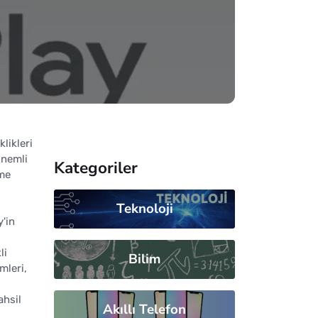
likleri
önemli
Kategoriler
rme
Teknoloji
y'in
li
Bilim
mleri,
ahsil
Akıllı Telefon