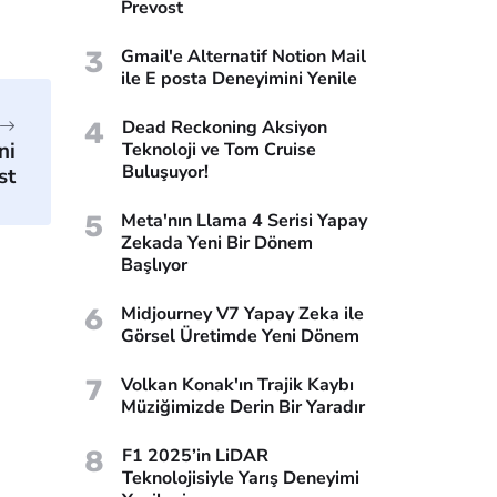
Prevost
3
Gmail'e Alternatif Notion Mail
ile E posta Deneyimini Yenile
4
Dead Reckoning Aksiyon
ni
Teknoloji ve Tom Cruise
Buluşuyor!
st
5
Meta'nın Llama 4 Serisi Yapay
Zekada Yeni Bir Dönem
Başlıyor
6
Midjourney V7 Yapay Zeka ile
Görsel Üretimde Yeni Dönem
7
Volkan Konak'ın Trajik Kaybı
Müziğimizde Derin Bir Yaradır
8
F1 2025’in LiDAR
Teknolojisiyle Yarış Deneyimi