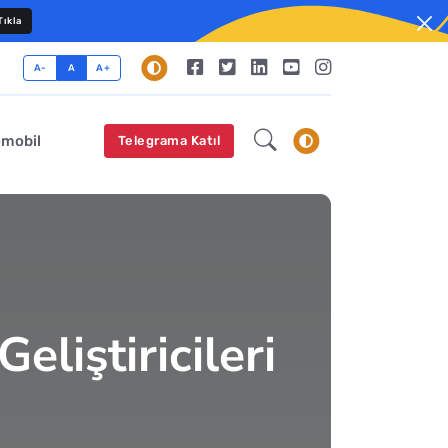
ıkla
A-
A
A+
omobil
Telegrama Katıl
liştiricileri