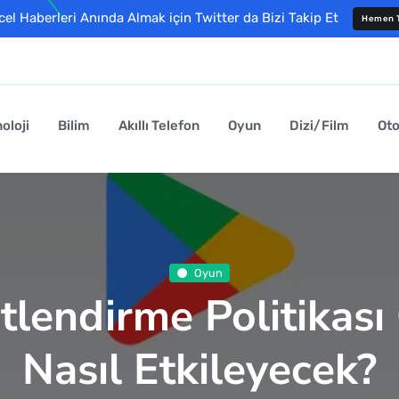
l Haberleri Anında Almak için Twitter da Bizi Takip Et
Hemen T
oloji
Bilim
Akıllı Telefon
Oyun
Dizi/Film
Ot
Oyun
lendirme Politikası Ge
Nasıl Etkileyecek?