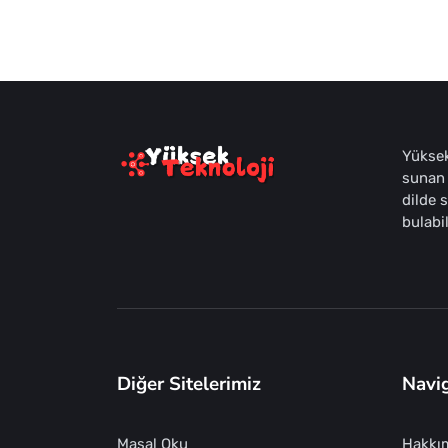
Yüksek
sunan 
dilde 
bulabil
Diğer Sitelerimiz
Navi
Masal Oku
Hakkı