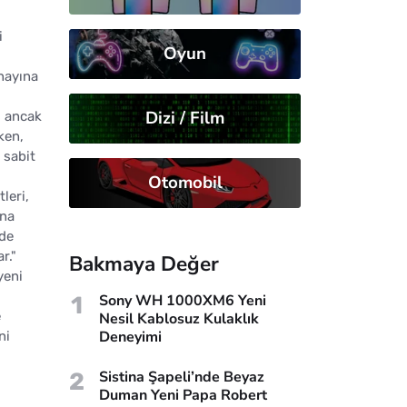
i
Oyun
ı
onayına
Dizi / Film
ş ancak
ken,
 sabit
Otomobil
leri,
ına
nde
r."
Bakmaya Değer
yeni
1
Sony WH 1000XM6 Yeni
e
Nesil Kablosuz Kulaklık
Deneyimi
ni
2
Sistina Şapeli’nde Beyaz
Duman Yeni Papa Robert