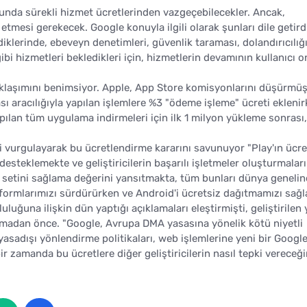
 sonunda sürekli hizmet ücretlerinden vazgeçebilecekler. Ancak,
etmesi gerekecek. Google konuyla ilgili olarak şunları dile getird
diklerinde, ebeveyn denetimleri, güvenlik taraması, dolandırıcılığ
bi hizmetleri bekledikleri için, hizmetlerin devamının kullanıcı 
aklaşımını benimsiyor. Apple, App Store komisyonlarını düşürmü
ası aracılığıyla yapılan işlemlere %3 "ödeme işleme" ücreti eklenir
ılan tüm uygulama indirmeleri için ilk 1 milyon yükleme sonrası,
 vurgulayarak bu ücretlendirme kararını savunuyor "Play'ın ücret
desteklemekte ve geliştiricilerin başarılı işletmeler oluşturmalar
 setini sağlama değerini yansıtmakta, tüm bunları dünya geneli
atformlarımızı sürdürürken ve Android'i ücretsiz dağıtmamızı sağla
ğuna ilişkin dün yaptığı açıklamaları eleştirmişti, geliştirilen 
madan önce. "Google, Avrupa DMA yasasına yönelik kötü niyetli
asadışı yönlendirme politikaları, web işlemlerine yeni bir Googl
bir zamanda bu ücretlere diğer geliştiricilerin nasıl tepki vereceği