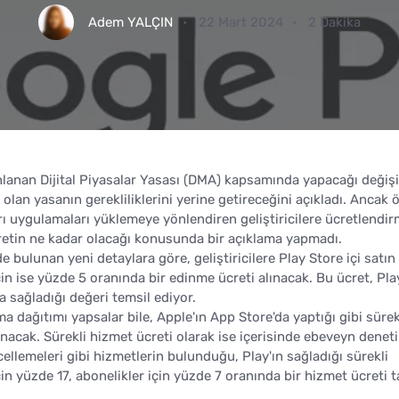
Adem YALÇIN
22 Mart 2024
2 Dakika
lanan Dijital Piyasalar Yasası (DMA) kapsamında yapacağı değişik
lan yasanın gerekliliklerini yerine getireceğini açıkladı. Ancak 
ları uygulamaları yüklemeye yönlendiren geliştiricilere ücretlendi
cretin ne kadar olacağı konusunda bir açıklama yapmadı.
bulunan yeni detaylara göre, geliştiricilere Play Store içi satın
çin ise yüzde 5 oranında bir edinme ücreti alınacak. Bu ücret, Pla
a sağladığı değeri temsil ediyor.
ma dağıtımı yapsalar bile, Apple'ın App Store'da yaptığı gibi sürek
anacak. Sürekli hizmet ücreti olarak ise içerisinde ebeveyn deneti
ellemeleri gibi hizmetlerin bulunduğu, Play'ın sağladığı sürekli
için yüzde 17, abonelikler için yüzde 7 oranında bir hizmet ücreti t