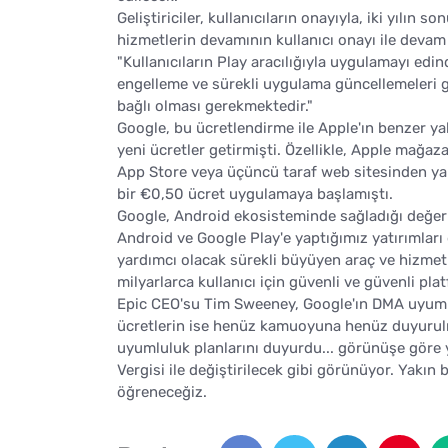
Geliştiriciler, kullanıcıların onayıyla, iki yılın
hizmetlerin devamının kullanıcı onayı ile devam 
"Kullanıcıların Play aracılığıyla uygulamayı edin
engelleme ve sürekli uygulama güncellemeleri gi
bağlı olması gerekmektedir."
Google, bu ücretlendirme ile Apple'ın benzer y
yeni ücretler getirmişti. Özellikle, Apple mağaz
App Store veya üçüncü taraf web sitesinden yap
bir €0,50 ücret uygulamaya başlamıştı.
Google, Android ekosisteminde sağladığı değeri
Android ve Google Play'e yaptığımız yatırımları 
yardımcı olacak sürekli büyüyen araç ve hizmet
milyarlarca kullanıcı için güvenli ve güvenli pl
Epic CEO'su Tim Sweeney, Google'ın DMA uyumlulu
ücretlerin ise henüz kamuoyuna henüz duyurul
uyumluluk planlarını duyurdu... görünüşe göre y
Vergisi ile değiştirilecek gibi görünüyor. Yakın 
öğreneceğiz.