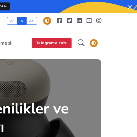
ıkla
A-
A
A+
omobil
Telegrama Katıl
nilikler ve
ı