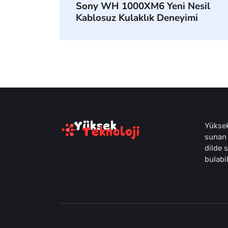
Sony WH 1000XM6 Yeni Nesil
Kablosuz Kulaklık Deneyimi
Yüksek
sunan 
dilde 
bulabil