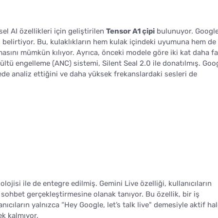
l AI özellikleri için geliştirilen
Tensor A1 çipi
bulunuyor. Google
ni belirtiyor. Bu, kulaklıkların hem kulak içindeki uyumuna hem de
ını mümkün kılıyor. Ayrıca, önceki modele göre iki kat daha fa
ültü engelleme (ANC) sistemi, Silent Seal 2.0 ile donatılmış. Goo
ede analiz ettiğini ve daha yüksek frekanslardaki sesleri de
lojisi ile de entegre edilmiş. Gemini Live özelliği, kullanıcıların
r sohbet gerçekleştirmesine olanak tanıyor. Bu özellik, bir iş
cıların yalnızca “Hey Google, let’s talk live" demesiyle aktif ha
ek kalmıyor.