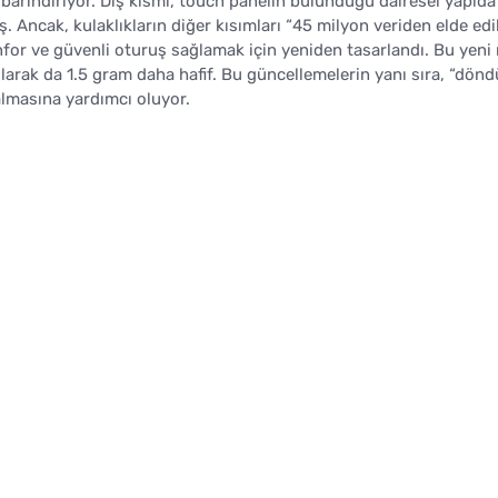
 barındırıyor. Dış kısmı, touch panelin bulunduğu dairesel yapıda
. Ancak, kulaklıkların diğer kısımları “45 milyon veriden elde edi
onfor ve güvenli oturuş sağlamak için yeniden tasarlandı. Bu yeni
arak da 1.5 gram daha hafif. Bu güncellemelerin yanı sıra, “dönd
almasına yardımcı oluyor.