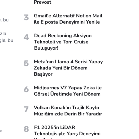
Prevost
3
Gmail'e Alternatif Notion Mail
, bu
ile E posta Deneyimini Yenile
zla
4
Dead Reckoning Aksiyon
gle, bu
Teknoloji ve Tom Cruise
Buluşuyor!
5
Meta'nın Llama 4 Serisi Yapay
Zekada Yeni Bir Dönem
Başlıyor
6
Midjourney V7 Yapay Zeka ile
Görsel Üretimde Yeni Dönem
7
Volkan Konak'ın Trajik Kaybı
Müziğimizde Derin Bir Yaradır
8
F1 2025’in LiDAR
le
Teknolojisiyle Yarış Deneyimi