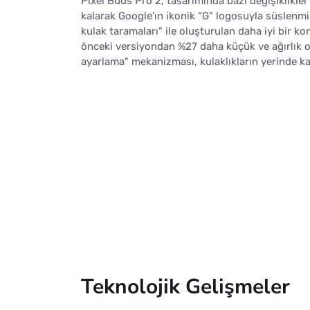
Pixel Buds Pro 2, tasarımında bazı değişiklikler
kalarak Google’ın ikonik “G" logosuyla süslenmiş
kulak taramaları" ile oluşturulan daha iyi bir k
önceki versiyondan %27 daha küçük ve ağırlık ol
ayarlama" mekanizması, kulaklıkların yerinde k
Teknolojik Gelişmeler