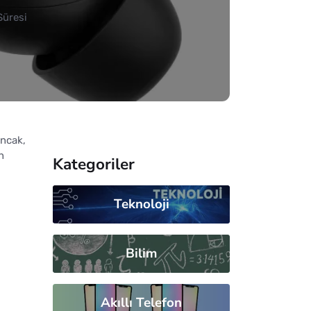
Süresi
Ancak,
n
Kategoriler
Teknoloji
Bilim
Akıllı Telefon