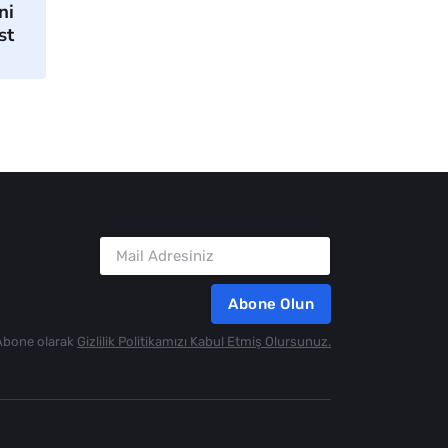
ni
st
Abone Olun
Abone olarak
Gizlilik Politikamızı Kabul Etmiş Olursunuz.