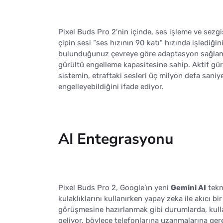
Pixel Buds Pro 2'nin içinde, ses işleme ve sezgise
çipin sesi “ses hızının 90 katı" hızında işlediği
bulunduğunuz çevreye göre adaptasyon sağlamas
gürültü engelleme kapasitesine sahip. Aktif gür
sistemin, etraftaki sesleri üç milyon defa saniy
engelleyebildiğini ifade ediyor.
AI Entegrasyonu
Pixel Buds Pro 2, Google’ın yeni
Gemini AI
tekno
kulaklıklarını kullanırken yapay zeka ile akıcı bi
görüşmesine hazırlanmak gibi durumlarda, kullanı
geliyor, böylece telefonlarına uzanmalarına ger