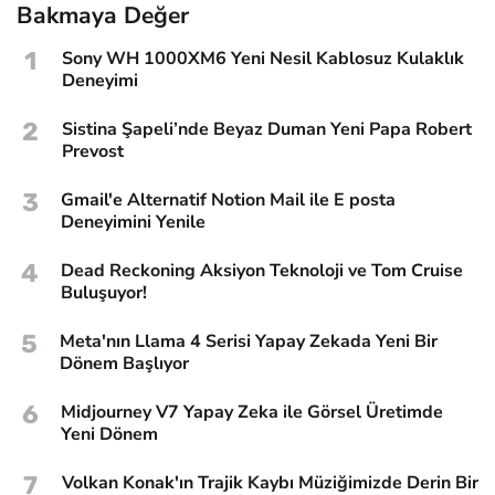
Bakmaya Değer
1
Sony WH 1000XM6 Yeni Nesil Kablosuz Kulaklık
Deneyimi
2
Sistina Şapeli’nde Beyaz Duman Yeni Papa Robert
Prevost
3
Gmail'e Alternatif Notion Mail ile E posta
Deneyimini Yenile
4
Dead Reckoning Aksiyon Teknoloji ve Tom Cruise
Buluşuyor!
5
Meta'nın Llama 4 Serisi Yapay Zekada Yeni Bir
Dönem Başlıyor
6
Midjourney V7 Yapay Zeka ile Görsel Üretimde
Yeni Dönem
7
Volkan Konak'ın Trajik Kaybı Müziğimizde Derin Bir