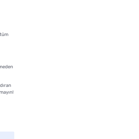
 tüm
tmeden
ndıran
tmayın!