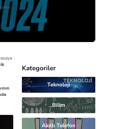
üresi
yasaya
ik
Kategoriler
Teknoloji
yının
nda
Bilim
Akıllı Telefon