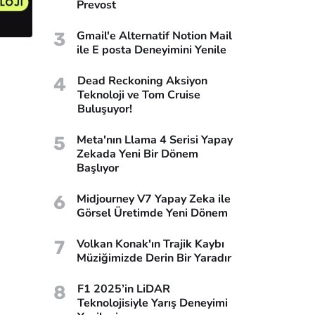
Prevost
3
Gmail'e Alternatif Notion Mail
ile E posta Deneyimini Yenile
4
Dead Reckoning Aksiyon
Teknoloji ve Tom Cruise
Buluşuyor!
5
Meta'nın Llama 4 Serisi Yapay
Zekada Yeni Bir Dönem
Başlıyor
6
Midjourney V7 Yapay Zeka ile
Görsel Üretimde Yeni Dönem
7
Volkan Konak'ın Trajik Kaybı
Müziğimizde Derin Bir Yaradır
8
F1 2025’in LiDAR
Teknolojisiyle Yarış Deneyimi