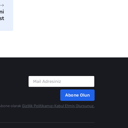
ni
st
Abone Olun
Abone olarak
Gizlilik Politikamızı Kabul Etmiş Olursunuz.