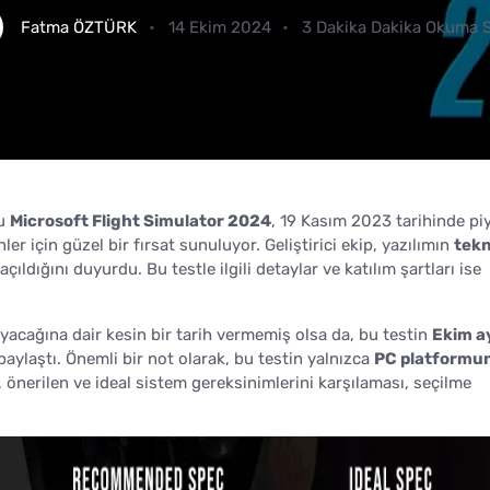
Fatma ÖZTÜRK
14 Ekim 2024
3 Dakika Dakika Okuma S
nu
Microsoft Flight Simulator 2024
, 19 Kasım 2023 tarihinde pi
er için güzel bir fırsat sunuluyor. Geliştirici ekip, yazılımın
tekn
çıldığını duyurdu. Bu testle ilgili detaylar ve katılım şartları ise
yacağına dair kesin bir tarih vermemiş olsa da, bu testin
Ekim a
 paylaştı. Önemli bir not olarak, bu testin yalnızca
PC platformu
, önerilen ve ideal sistem gereksinimlerini karşılaması, seçilme