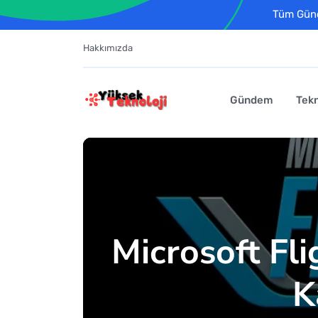
Tüm Günce
Hakkımızda
Gündem
Tekn
Microsoft Fl
K