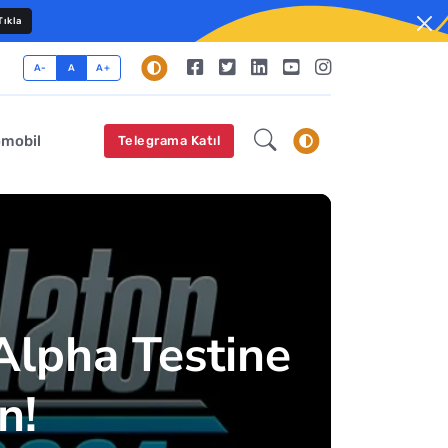
ıkla
A-
A
A+
omobil
Telegrama Katıl
Alpha Testine
n!