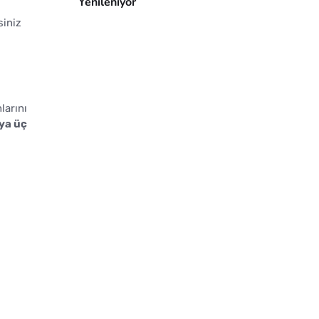
Yenileniyor
siniz
larını
eya üç