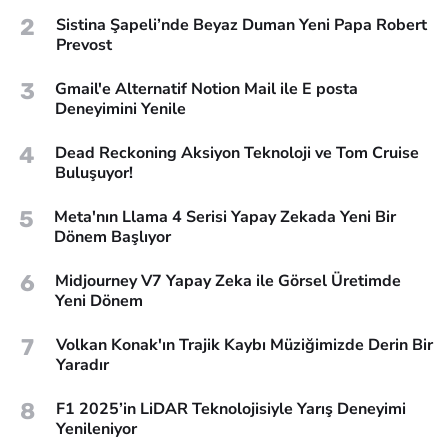
2
Sistina Şapeli’nde Beyaz Duman Yeni Papa Robert
Prevost
3
Gmail'e Alternatif Notion Mail ile E posta
Deneyimini Yenile
4
Dead Reckoning Aksiyon Teknoloji ve Tom Cruise
Buluşuyor!
5
Meta'nın Llama 4 Serisi Yapay Zekada Yeni Bir
Dönem Başlıyor
6
Midjourney V7 Yapay Zeka ile Görsel Üretimde
Yeni Dönem
7
Volkan Konak'ın Trajik Kaybı Müziğimizde Derin Bir
Yaradır
8
F1 2025’in LiDAR Teknolojisiyle Yarış Deneyimi
Yenileniyor