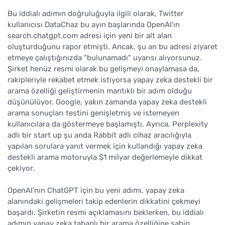
Bu iddialı adımın doğruluğuyla ilgili olarak, Twitter
kullanıcısı DataChaz bu ayın başlarında OpenAI'ın
search.chatgpt.com adresi için yeni bir alt alan
oluşturduğunu rapor etmişti. Ancak, şu an bu adresi ziyaret
etmeye çalıştığınızda "bulunamadı" uyarısı alıyorsunuz.
Şirket henüz resmi olarak bu gelişmeyi onaylamasa da,
rakipleriyle rekabet etmek istiyorsa yapay zeka destekli bir
arama özelliği geliştirmenin mantıklı bir adım olduğu
düşünülüyor. Google, yakın zamanda yapay zeka destekli
arama sonuçları testini genişletmiş ve istemeyen
kullanıcılara da göstermeye başlamıştı. Ayrıca, Perplexity
adlı bir start up şu anda Rabbit adlı cihaz aracılığıyla
yapılan sorulara yanıt vermek için kullandığı yapay zeka
destekli arama motoruyla $1 milyar değerlemeyle dikkat
çekiyor.
OpenAI'nın ChatGPT için bu yeni adımı, yapay zeka
alanındaki gelişmeleri takip edenlerin dikkatini çekmeyi
başardı. Şirketin resmi açıklamasını beklerken, bu iddialı
adımın yapay zeka tabanlı bir arama özelliğine sahip