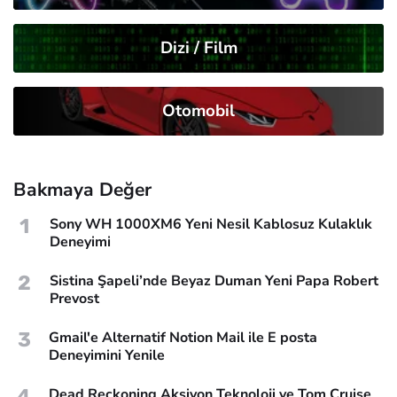
Dizi / Film
Otomobil
Bakmaya Değer
1
Sony WH 1000XM6 Yeni Nesil Kablosuz Kulaklık
Deneyimi
2
Sistina Şapeli’nde Beyaz Duman Yeni Papa Robert
Prevost
3
Gmail'e Alternatif Notion Mail ile E posta
Deneyimini Yenile
4
Dead Reckoning Aksiyon Teknoloji ve Tom Cruise