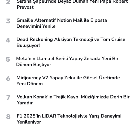
2
Sistina Şapeli’nde Beyaz Duman Yeni Papa Robert
Prevost
3
Gmail'e Alternatif Notion Mail ile E posta
Deneyimini Yenile
4
Dead Reckoning Aksiyon Teknoloji ve Tom Cruise
Buluşuyor!
5
Meta'nın Llama 4 Serisi Yapay Zekada Yeni Bir
Dönem Başlıyor
6
Midjourney V7 Yapay Zeka ile Görsel Üretimde
Yeni Dönem
7
Volkan Konak'ın Trajik Kaybı Müziğimizde Derin Bir
Yaradır
8
F1 2025’in LiDAR Teknolojisiyle Yarış Deneyimi
Yenileniyor