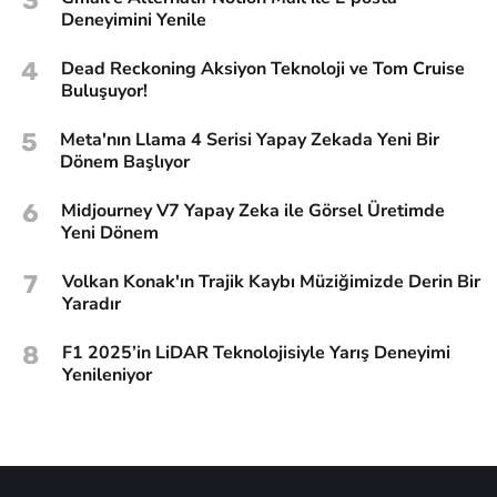
3
Deneyimini Yenile
4
Dead Reckoning Aksiyon Teknoloji ve Tom Cruise
Buluşuyor!
5
Meta'nın Llama 4 Serisi Yapay Zekada Yeni Bir
Dönem Başlıyor
6
Midjourney V7 Yapay Zeka ile Görsel Üretimde
Yeni Dönem
7
Volkan Konak'ın Trajik Kaybı Müziğimizde Derin Bir
Yaradır
8
F1 2025’in LiDAR Teknolojisiyle Yarış Deneyimi
Yenileniyor