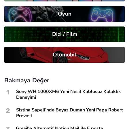
Oyun
Dizi / Film
Otomobil
Bakmaya Değer
1
Sony WH 1000XM6 Yeni Nesil Kablosuz Kulaklık
Deneyimi
2
Sistina Şapeli’nde Beyaz Duman Yeni Papa Robert
Prevost
Gmail'e Alternatif Notion Mail ile E posta