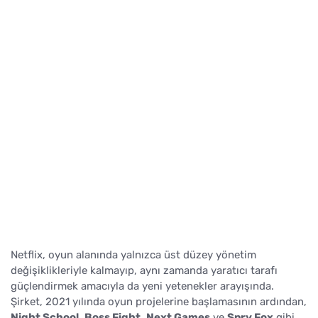
Netflix, oyun alanında yalnızca üst düzey yönetim
değişiklikleriyle kalmayıp, aynı zamanda yaratıcı tarafı
güçlendirmek amacıyla da yeni yetenekler arayışında.
Şirket, 2021 yılında oyun projelerine başlamasının ardından,
Night School
,
Boss Fight
,
Next Games
ve
Spry Fox
gibi