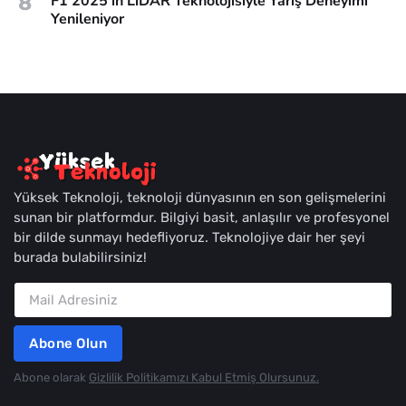
8
F1 2025’in LiDAR Teknolojisiyle Yarış Deneyimi
Yenileniyor
Yüksek Teknoloji, teknoloji dünyasının en son gelişmelerini
sunan bir platformdur. Bilgiyi basit, anlaşılır ve profesyonel
bir dilde sunmayı hedefliyoruz. Teknolojiye dair her şeyi
burada bulabilirsiniz!
Abone Olun
Abone olarak
Gizlilik Politikamızı Kabul Etmiş Olursunuz.