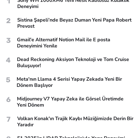
1
Sony WH 1000XM6 Yeni Nesil Kablosuz Kulaklık
Deneyimi
2
Sistina Şapeli’nde Beyaz Duman Yeni Papa Robert
Prevost
3
Gmail'e Alternatif Notion Mail ile E posta
Deneyimini Yenile
4
Dead Reckoning Aksiyon Teknoloji ve Tom Cruise
Buluşuyor!
5
Meta'nın Llama 4 Serisi Yapay Zekada Yeni Bir
Dönem Başlıyor
6
Midjourney V7 Yapay Zeka ile Görsel Üretimde
Yeni Dönem
7
Volkan Konak'ın Trajik Kaybı Müziğimizde Derin Bir
Yaradır