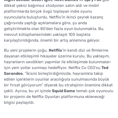
dikkat çekici bağımsız stüdyoları satın aldı ve mobil
platformlarda birçok övgü toplayan indie oyunu
oyuncularla buluşturdu. Netflix’in ikinci çeyrek kazanç
çağrısında yaptığı açıklamalara göre, şu anda
geliştirilmekte olan 80'den fazla oyun bulunmakta. Bu,
mevcut kütüphanesindeki yaklaşık 100 başlıkla
karşılaştırıldığında, önemli bir artış anlamına geliyor.
Bu yeni projelerin çoğu,
Netflix
’in kendi dizi ve filmlerine
dayanan etkileşimli hikayeler üzerine kurulu. Bu yaklaşım,
hayranların sevdikleri yapımlar ile etkileşimde bulunmaları
için yeni yollar sunmayı hedefliyor. Netflix Co CEO'su
Ted
Sarandos
, “İkisini birleştirdiğimizde, hayranlıkla takip
edilen içeriklerin oyunlar aracılığıyla sunulmasında büyük
bir fırsat görüyorum” diyerek bu stratejinin önemine dikkat
çekti. Ayrıca, bu yıl içinde
Squid Game
temalı çok oyunculu
bir projenin de Netflix Oyunları platformuna ekleneceği
bilgisi paylaşıldı.