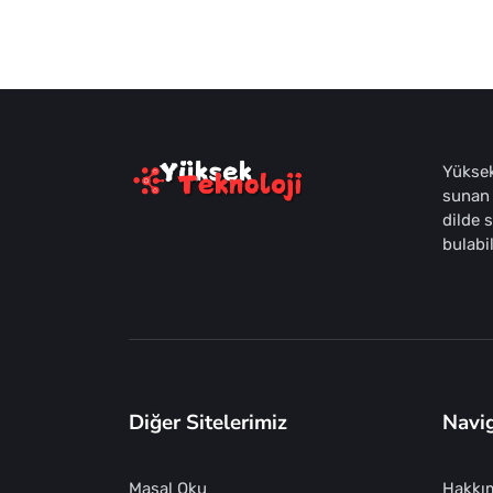
Yüksek
sunan 
dilde 
bulabil
Diğer Sitelerimiz
Navi
Masal Oku
Hakkı