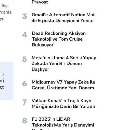
Prevost
likçi
amanla
3
Gmail'e Alternatif Notion Mail
eye
ile E posta Deneyimini Yenile
4
Dead Reckoning Aksiyon
Teknoloji ve Tom Cruise
Buluşuyor!
5
Meta'nın Llama 4 Serisi Yapay
Zekada Yeni Bir Dönem
Başlıyor
ni
6
Midjourney V7 Yapay Zeka ile
st
Görsel Üretimde Yeni Dönem
7
Volkan Konak'ın Trajik Kaybı
Müziğimizde Derin Bir Yaradır
8
F1 2025’in LiDAR
Teknolojisiyle Yarış Deneyimi