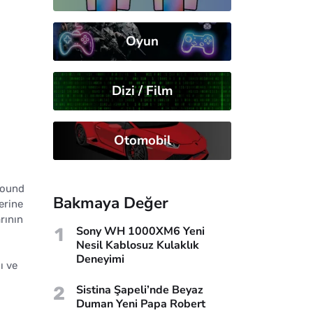
Oyun
Dizi / Film
Otomobil
Sound
Bakmaya Değer
erine
rının
1
Sony WH 1000XM6 Yeni
Nesil Kablosuz Kulaklık
Deneyimi
ı ve
2
Sistina Şapeli’nde Beyaz
Duman Yeni Papa Robert