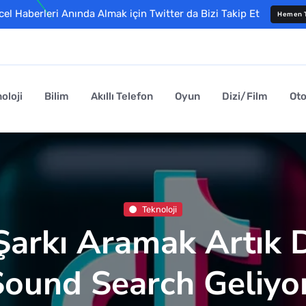
l Haberleri Anında Almak için Twitter da Bizi Takip Et
Hemen T
oloji
Bilim
Akıllı Telefon
Oyun
Dizi/Film
Ot
Teknoloji
 Şarkı Aramak Artık 
Sound Search Geliyor