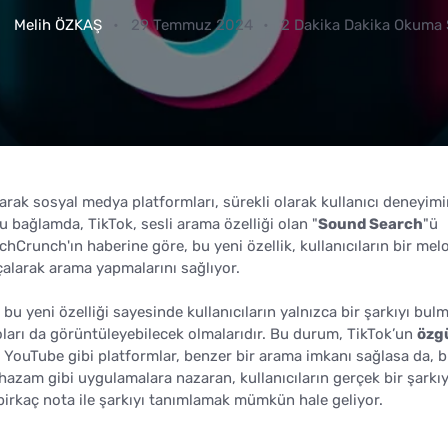
Melih ÖZKAŞ
29 Temmuz 2024
2 Dakika Dakika Okuma 
larak sosyal medya platformları, sürekli olarak kullanıcı deneyimi
u bağlamda, TikTok, sesli arama özelliği olan "
Sound Search
"ü
chCrunch'ın haberine göre, bu yeni özellik, kullanıcıların bir melo
 çalarak arama yapmalarını sağlıyor.
bu yeni özelliği sayesinde kullanıcıların yalnızca bir şarkıyı bul
oları da görüntüleyebilecek olmalarıdır. Bu durum, TikTok’un
özg
ouTube gibi platformlar, benzer bir arama imkanı sağlasa da, b
hazam gibi uygulamalara nazaran, kullanıcıların gerçek bir şarkıy
irkaç nota ile şarkıyı tanımlamak mümkün hale geliyor.