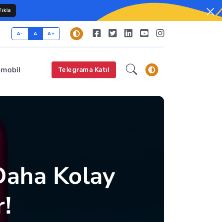
ıkla
A-
A
A+
omobil
Telegrama Katıl
Daha Kolay
!