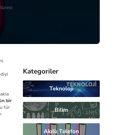
Süresi
ni
Kategoriler
diyi
Teknoloji
makla
ün bir
u tür
Bilim
ı
Akıllı Telefon