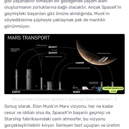
gibi yaşanabilir olmayan bir gezegende yaşam alanı
oluşturmanın zorluklarına bağlı olacaktır. Ancak SpaceX’in
geçmişteki başarıları göz önüne alındığında, Musk’ın
söylediklerine şüpheyle yaklaşmak pek de mantıklı
görünmüyor.
Musk'ın Mars Vizyonu SpaceX'in Geleceği | Bilim Haberleri - 3
Sonuç olarak, Elon Musk’ın Mars vizyonu, her ne kadar
cesur ve iddialı olsa da, SpaceX’in başarılı geçmişi ve
Starship fabrikasındaki canlı atmosfer, bu vizyonu
gerçekleştirilebilir kılıyor. İlerleyen test uçuşları ve üretim