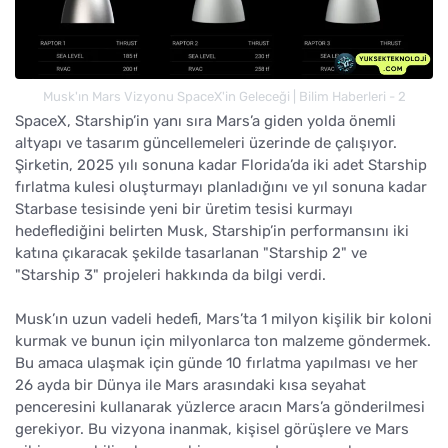
Musk'ın Mars Vizyonu SpaceX'in Geleceği | Bilim Haberleri - 2
SpaceX, Starship’in yanı sıra Mars’a giden yolda önemli
altyapı ve tasarım güncellemeleri üzerinde de çalışıyor.
Şirketin, 2025 yılı sonuna kadar Florida’da iki adet Starship
fırlatma kulesi oluşturmayı planladığını ve yıl sonuna kadar
Starbase tesisinde yeni bir üretim tesisi kurmayı
hedeflediğini belirten Musk, Starship’in performansını iki
katına çıkaracak şekilde tasarlanan "Starship 2" ve
"Starship 3" projeleri hakkında da bilgi verdi.
Musk’ın uzun vadeli hedefi, Mars’ta 1 milyon kişilik bir koloni
kurmak ve bunun için milyonlarca ton malzeme göndermek.
Bu amaca ulaşmak için günde 10 fırlatma yapılması ve her
26 ayda bir Dünya ile Mars arasındaki kısa seyahat
penceresini kullanarak yüzlerce aracın Mars’a gönderilmesi
gerekiyor. Bu vizyona inanmak, kişisel görüşlere ve Mars