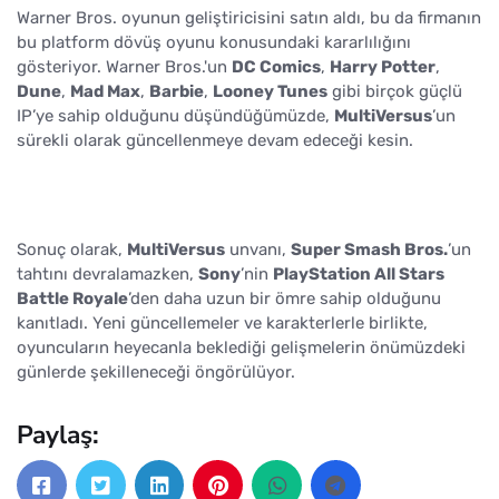
Warner Bros. oyunun geliştiricisini satın aldı, bu da firmanın
bu platform dövüş oyunu konusundaki kararlılığını
gösteriyor. Warner Bros.'un
DC Comics
,
Harry Potter
,
Dune
,
Mad Max
,
Barbie
,
Looney Tunes
gibi birçok güçlü
IP’ye sahip olduğunu düşündüğümüzde,
MultiVersus
’un
sürekli olarak güncellenmeye devam edeceği kesin.
Sonuç olarak,
MultiVersus
unvanı,
Super Smash Bros.
’un
tahtını devralamazken,
Sony
’nin
PlayStation All Stars
Battle Royale
’den daha uzun bir ömre sahip olduğunu
kanıtladı. Yeni güncellemeler ve karakterlerle birlikte,
oyuncuların heyecanla beklediği gelişmelerin önümüzdeki
günlerde şekilleneceği öngörülüyor.
Paylaş: