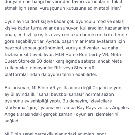
dünyanın herhangi bir yerinden favori vurucularını taklit
etmek için sanal vuruşçunun kutusuna adım atabilirler."
Oyun ayrıca dört kişiye kadar çok oyunculu mod ve sekiz
kişiye kadar turnuvalar da sunuyor. Kullanıcılar, kazananları
puan, en hızlı çıkış hızı veya en uzun home run kriterlerine
göre seçebiliyorlar. Ayrıca, başarımlar Meta avatarları için
beyzbol sopası görünümleri, vuruş eldivenleri ve daha
fazlasını kilitleyebiliyor. MLB Home Run Derby VR, Meta
Quest Store'da 30 dolar karşılığında satışta, ancak Meta
kullanıcıları olmayanlar Rift veya Steam VR
platformlarından da oyunu temin edebilirler.
Bu lansman, MLB'nin VR'ye ilk adımı değil Organizasyon,
eylül ayında ilk "sanal beyzbol sahası" normal sezon
oyununu ev sahipliği yaptı. Bu deneyim, izleyicilere
stadyuma "giriş" yapma ve Tampa Bay Rays ve Los Angeles
Angels arasındaki gerçek zamanlı oyunları izlemelerini
sağladı.
MLB'nin sanal gerçeklik alanındaki adımları, spor