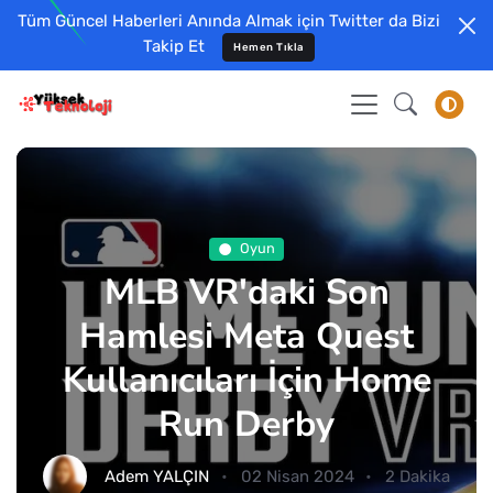
Tüm Güncel Haberleri Anında Almak için Twitter da Bizi
Takip Et
Hemen Tıkla
Oyun
MLB VR'daki Son
Hamlesi Meta Quest
Kullanıcıları İçin Home
Run Derby
Adem YALÇIN
02 Nisan 2024
2 Dakika