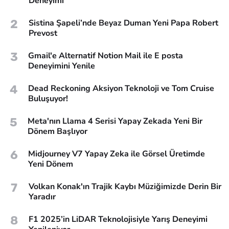
Deneyimi
2
Sistina Şapeli’nde Beyaz Duman Yeni Papa Robert
Prevost
3
Gmail'e Alternatif Notion Mail ile E posta
Deneyimini Yenile
4
Dead Reckoning Aksiyon Teknoloji ve Tom Cruise
Buluşuyor!
5
Meta'nın Llama 4 Serisi Yapay Zekada Yeni Bir
Dönem Başlıyor
6
Midjourney V7 Yapay Zeka ile Görsel Üretimde
Yeni Dönem
7
Volkan Konak'ın Trajik Kaybı Müziğimizde Derin Bir
Yaradır
8
F1 2025’in LiDAR Teknolojisiyle Yarış Deneyimi